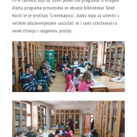
III-d razredu, koji su izveli jedan dio programa. U drugom
dijelu programa prisutnima se obratio bibliotekar Sead
Husić te je pročitao ”Crvenkapicu”, bajku koju su učenici s
velikim oduševeljenjem saslušali te i sami učestvovali u
ovom čitanju i razgovoru poslije.