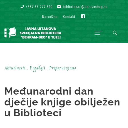
+387 35 277 340
+387 35 277 340
bibliotekar@behrambeg.ba
bibliotekar@behrambeg.ba
Fb
Fb
Narudžba
Narudžba
Kontakt
Kontakt
Aktuelnosti , Događaji , Preporučujemo
Međunarodni dan
dječije knjige obilježen
u Biblioteci