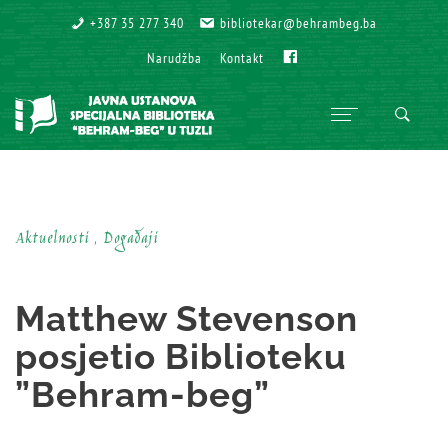
+387 35 277 340
+387 35 277 340
bibliotekar@behrambeg.ba
bibliotekar@behrambeg.ba
Fb
Fb
Narudžba
Narudžba
Kontakt
Kontakt
Aktuelnosti , Događaji
Matthew Stevenson
posjetio Biblioteku
”Behram-beg”