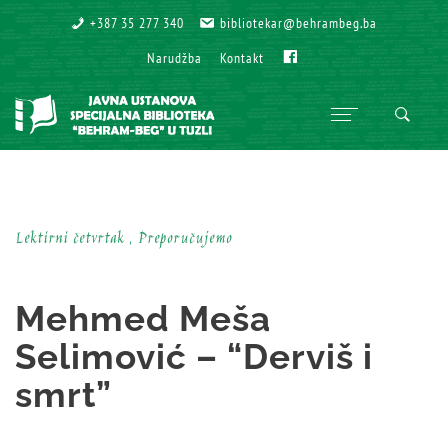
+387 35 277 340
+387 35 277 340
bibliotekar@behrambeg.ba
bibliotekar@behrambeg.ba
Fb
Fb
Narudžba
Narudžba
Kontakt
Kontakt
Lektirni četvrtak , Preporučujemo
Mehmed Meša
Selimović – “Derviš i
smrt”