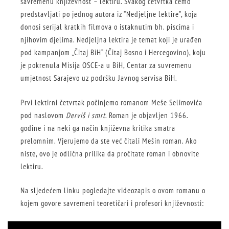
savremenu književnost – lektiru. Svakog četvrtka ćemo
predstavljati po jednog autora iz ”Nedjeljne lektire”, koja
donosi serijal kratkih filmova o istaknutim bh. piscima i
njihovim djelima. Nedjeljna lektira je temat koji je urađen
pod kampanjom „Čitaj BiH“ (Čitaj Bosno i Hercegovino), koju
je pokrenula Misija OSCE-a u BiH, Centar za suvremenu
umjetnost Sarajevo uz podršku Javnog servisa BiH.
Prvi lektirni četvrtak počinjemo romanom Meše Selimovića
pod naslovom
Derviš i smrt
. Roman je objavljen 1966.
godine i na neki ga način književna kritika smatra
prelomnim. Vjerujemo da ste već čitali
Mešin roman. Ako
niste, ovo je odlična prilika da pročitate roman i obnovite
lektiru.
Na sljedećem linku pogledajte videozapis o ovom romanu o
kojem govore savremeni teoretičari i profesori književnosti: