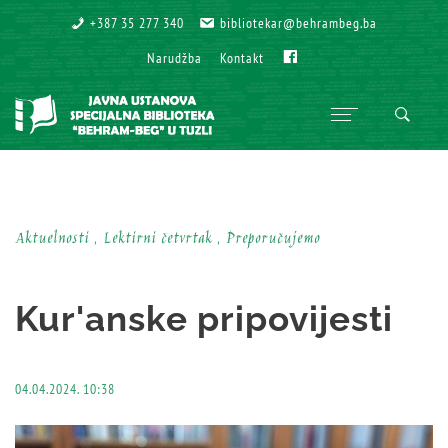
+387 35 277 340
+387 35 277 340
bibliotekar@behrambeg.ba
bibliotekar@behrambeg.ba
Fb
Fb
Narudžba
Narudžba
Kontakt
Kontakt
Aktuelnosti , Lektirni četvrtak , Preporučujemo
Kur'anske pripovijesti
04.04.2024. 10:38