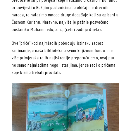
predočene su pripovijesti koje nalazimo u Časnom Kur'anu:
pripovijesti o Božijim poslanicima, o običajima drevnih
naroda, te nalazimo mnoge druge događaje koji su opisani u
Časnom Kur'anu. Naravno, najviše je pažnje posvećeno
poslaniku Muhammedu, a. s., (četiri zadnja dijela).
Ove ”priče” kod najmlađih pobuđuju istinsku radost i
zanimanje, a naša biblioteka u svom knjižnom fondu ima
više primjeraka te ih najiskrenije preporučujemo, ovaj put
ne samo najmlađima nego i starijima, jer se radi o pričama
koje bismo trebali pročitati.