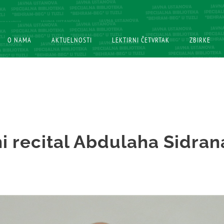
O NAMA
O NAMA
AKTUELNOSTI
AKTUELNOSTI
LEKTIRNI ČETVRTAK
LEKTIRNI ČETVRTAK
ZBIRKE
ZBIRKE
ni recital Abdulaha Sidran