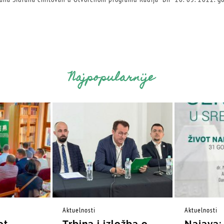
Najpopularnije
Aktuelnosti
Aktuelnosti
ot
Trbina i izložba o
Najava: