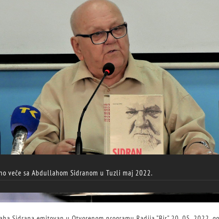
no veče sa Abdullahom Sidranom u Tuzli maj 2022.
laha Sidrana emitovan u Otvorenom programu Radija ”Bir” 20. 05. 2022. g