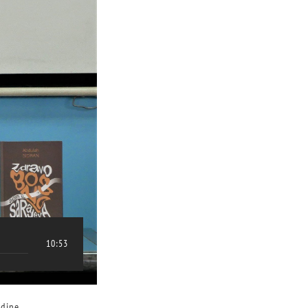
10:53
odine.