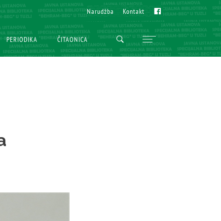
Fb
Fb
Narudžba
Narudžba
Kontakt
Kontakt
PERIODIKA
PERIODIKA
ČITAONICA
ČITAONICA
a