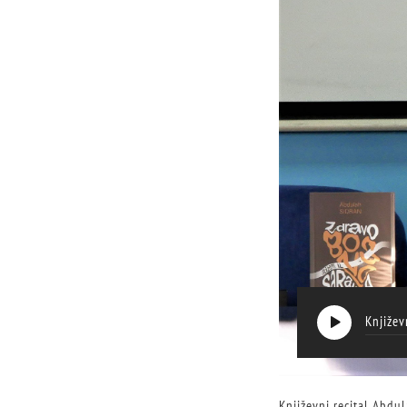
Književ
Književni recital Abdu