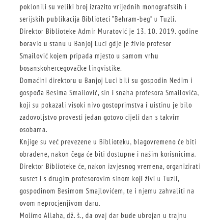
poklonili su veliki broj izrazito vrijednih monografskih i
serijskih publikacija Biblioteci ”Behram-beg” u Tuzli.
Direktor Biblioteke Admir Muratović je 13. 10. 2019. godine
boravio u stanu u Banjoj Luci gdje je živio profesor
Smailović kojem pripada mjesto u samom vrhu
bosanskohercegovačke lingvistike.
Domaćini direktoru u Banjoj Luci bili su g
ospodin Nedim i
gospođa Besima Smailović, sin i snaha profesora Smailovića,
koji su pokazali visoki nivo gostoprimstva i uistinu je bilo
zadovoljstvo provesti jedan gotovo cijeli dan s takvim
osobama.
Knjige su već prevezene u Biblioteku, blagovremeno će biti
obrađene, nakon čega će biti dostupne i našim korisnicima.
Direktor Biblioteke će, nakon izvjesnog vremena, organizirati
susret i s drugim profesorovim sinom koji živi u Tuzli,
gospodinom Besimom Smajlovićem, te i njemu zahvaliti na
ovom neprocjenjivom daru.
Molimo Allaha, dž. š., da ovaj dar bude ubrojan u trajnu