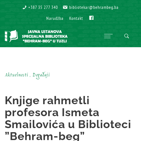
+387 35 277 340
+387 35 277 340
bibliotekar@behrambeg.ba
bibliotekar@behrambeg.ba
Fb
Fb
Narudžba
Narudžba
Kontakt
Kontakt
Aktuelnosti , Događaji
Knjige rahmetli
profesora Ismeta
Smailovića u Biblioteci
”Behram-beg”