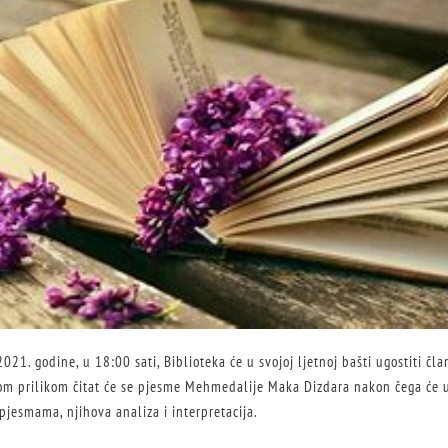
2021. godine, u 18:00 sati, Biblioteka će u svojoj ljetnoj bašti ugostiti čl
Tom prilikom čitat će se pjesme Mehmedalije Maka Dizdara nakon čega će us
pjesmama, njihova analiza i interpretacija.