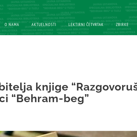
O NAMA
O NAMA
AKTUELNOSTI
AKTUELNOSTI
LEKTIRNI ČETVRTAK
LEKTIRNI ČETVRTAK
ZBIRKE
ZBIRKE
bitelja knjige “Razgovoru
eci “Behram-beg”