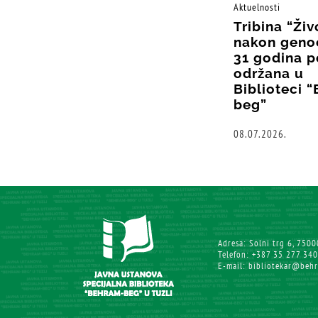
Aktuelnosti
Tribina “Živ
nakon geno
31 godina p
održana u
Biblioteci 
beg”
08.07.2026.
Adresa: Solni trg 6, 7500
Telefon: +387 35 277 340
E-mail: bibliotekar@beh