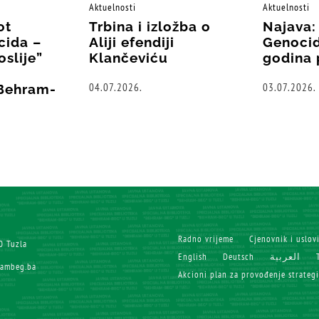
Aktuelnosti
Aktuelnosti
ot
Trbina i izložba o
Najava:
cida –
Aliji efendiji
Genocid
oslije”
Klančeviću
godina 
04.07.2026.
03.07.2026.
“Behram-
Radno vrijeme
Cjenovnik i uslov
0 Tuzla
English
Deutsch
العربية
rambeg.ba
Akcioni plan za provođenje strateg