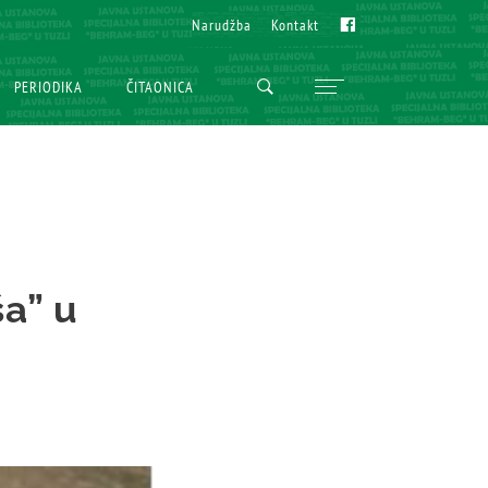
Fb
Fb
Narudžba
Narudžba
Kontakt
Kontakt
PERIODIKA
PERIODIKA
ČITAONICA
ČITAONICA
ša” u