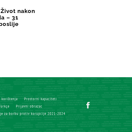
 Život nakon
a – 31
poslije
i korištenja
Prostorni kapaciteti
Türkçe
Prijavni obrazac
ije za borbu protiv korupcije 2021-2024