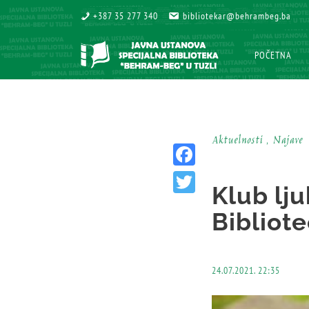
+387 35 277 340
+387 35 277 340
bibliotekar@behrambeg.ba
bibliotekar@behrambeg.ba
POČETNA
POČETNA
Aktuelnosti , Najave
Facebook
Klub lju
Twitter
Bibliot
24.07.2021. 22:35