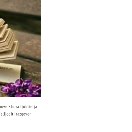
anove Kluba ljubitelja
lijediti razgovor