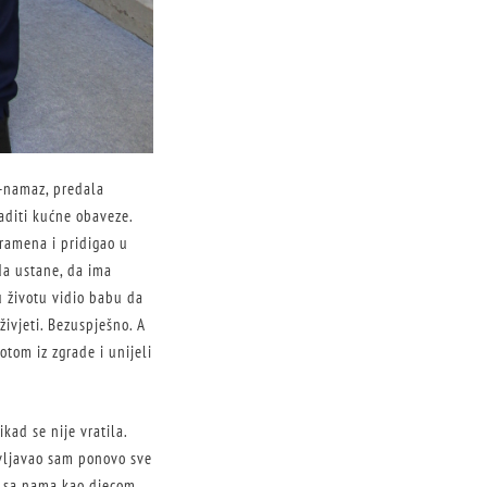
u-namaz, predala
raditi kućne obaveze.
 ramena i pridigao u
da ustane, da ima
u životu vidio babu da
živjeti. Bezuspješno. A
potom iz zgrade i unijeli
kad se nije vratila.
življavao sam ponovo sve
a sa nama kao djecom,