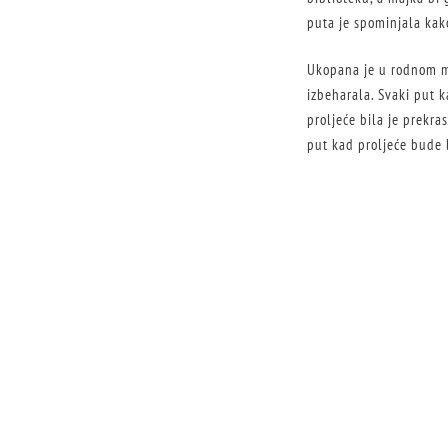
puta je spominjala kak
Ukopana je u rodnom mj
izbeharala. Svaki put 
proljeće bila je prekra
put kad proljeće bude 