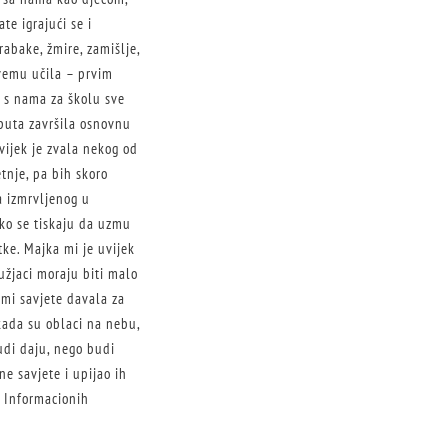
te igrajući se i
rabake, žmire, zamišlje,
svemu učila – prvim
i s nama za školu sve
 puta završila osnovnu
Uvijek je zvala nekog od
tnje, pa bih skoro
ba izmrvljenog u
ako se tiskaju da uzmu
tke. Majka mi je uvijek
užjaci moraju biti malo
 mi savjete davala za
i kada su oblaci na nebu,
judi daju, nego budi
ne savjete i upijao ih
t Informacionih