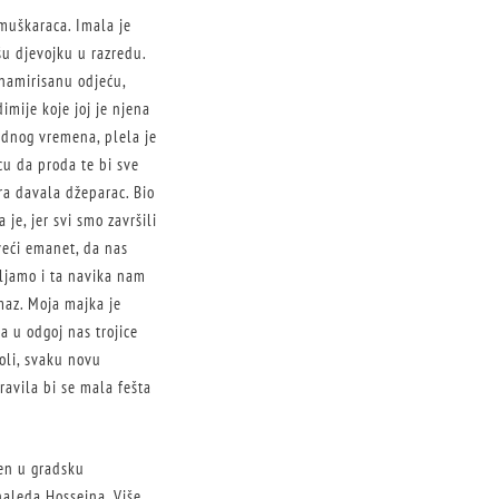
muškaraca. Imala je
pšu djevojku u razredu.
i namirisanu odjeću,
imije koje joj je njena
bodnog vremena, plela je
acu da proda te bi sve
ra davala džeparac. Bio
je, jer svi smo završili
veći emanet, da nas
ljamo i ta navika nam
maz. Moja majka je
a u odgoj nas trojice
oli, svaku novu
ravila bi se mala fešta
jen u gradsku
Khaleda Hosseina. Više