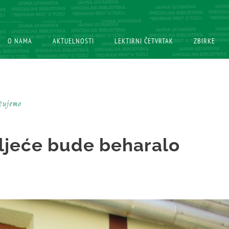
O NAMA
O NAMA
AKTUELNOSTI
AKTUELNOSTI
LEKTIRNI ČETVRTAK
LEKTIRNI ČETVRTAK
ZBIRKE
ZBIRKE
učujemo
ljeće bude beharalo