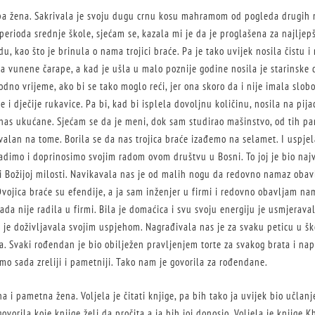
epa žena. Sakrivala je svoju dugu crnu kosu mahramom od pogleda drugih 
e perioda srednje škole, sjećam se, kazala mi je da je proglašena za najlje
du, kao što je brinula o nama trojici braće. Pa je tako uvijek nosila čistu 
 vunene čarape, a kad je ušla u malo poznije godine nosila je starinske d
dno vrijeme, ako bi se tako moglo reći, jer ona skoro da i nije imala slo
e i dječije rukavice. Pa bi, kad bi isplela dovoljnu količinu, nosila na pij
 nas ukućane. Sjećam se da je meni, dok sam studirao mašinstvo, od tih pa
alan na tome. Borila se da nas trojica braće izađemo na selamet. I uspjela 
radimo i doprinosimo svojim radom ovom društvu u Bosni. To joj je bio naj
i Božijoj milosti. Navikavala nas je od malih nogu da redovno namaz obav
Dvojica braće su efendije, a ja sam inženjer u firmi i redovno obavljam na
ada nije radila u firmi. Bila je domaćica i svu svoju energiju je usmjeraval
 je doživljavala svojim uspjehom. Nagrađivala nas je za svaku peticu u šk
. Svaki rođendan je bio obilježen pravljenjem torte za svakog brata i nap
mo sada zreliji i pametniji. Tako nam je govorila za rođendane.
a i pametna žena. Voljela je čitati knjige, pa bih tako ja uvijek bio učlan
ovorila koje knjige želi da pročita a ja bih joj donosio. Voljela je knjige 