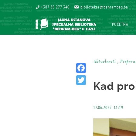
+387 35 277 340
+387 35 277 340
bibliotekar@behrambeg.ba
bibliotekar@behrambeg.ba
POČETNA
POČETNA
Aktuelnosti , Prepor
Facebook
Kad pro
Twitter
17.06.2022. 11:19