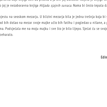
o joj je nezaboravna knjiga
Hiljadu sjajnih sunaca
. Nama bi često tepala d
estu na seoskom mezarju. U blizini mezarja bila je jedna trešnja koja bi 
kad bih došao na mezar svoje majke učio bih fatihu i pogledao u nišane, a
sna. Podsjećala me na moju majku i sve što je bilo lijepo. Sjećat ću se svo
beharalo.
Edin