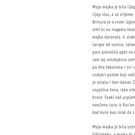
Moja majka je bila lij
lijep stas, a za vrijem
Brinula je o svom izgle
zimi bi na nogama imala
majka darovala. U slobo
čarape od vunice, šalov
pare potrošila opet na
sam joj neizmjerno zahv
po dva fakulteta i svi 
usmjeri putem koji vod
je ostala i dan-danas. 
uspješna žena, iako nik
braće. Svaki naš uspjeh
naučenu suru iz Kur'ana
kod kuće kao znak da s
Moja majka je bila učen
biblioteku, a majka bi g