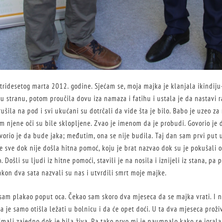
, tridesetog marta 2012. godine. Sjećam se, moja majka je klanjala ikindij
u stranu, potom proučila dovu iza namaza i fatihu i ustala je da nastavi 
rušila na pod i svi ukućani su dotrčali da vide šta je bilo. Babo je uzeo za
m njene oči su bile sklopljene. Zvao je imenom da je probudi. Govorio je 
vorio je da bude jaka; međutim, ona se nije budila. Taj dan sam prvi put 
je sve dok nije došla hitna pomoć, koju je brat nazvao dok su je pokušali o
. Došli su ljudi iz hitne pomoći, stavili je na nosila i iznijeli iz stana, pa 
kon dva sata nazvali su nas i utvrdili smrt moje majke.
isam plakao poput oca. Čekao sam skoro dva mjeseca da se majka vrati. I ni
da je samo otišla ležati u bolnicu i da će opet doći. U ta dva mjeseca pro
imali zajedno dok je bila živa. Pa tako prvo mi je naumpalo kako se igral