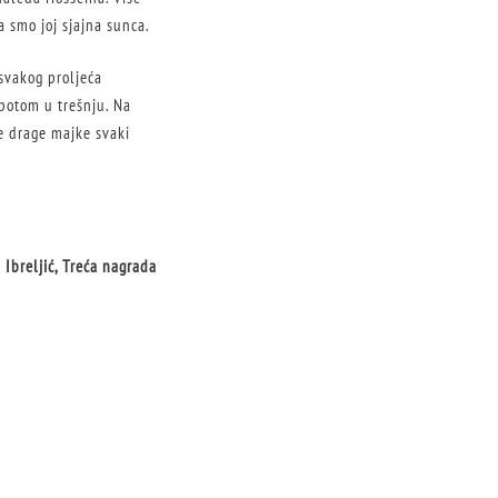
a smo joj sjajna sunca.
svakog proljeća
 potom u trešnju. Na
je drage majke svaki
 Ibreljić, Treća nagrada