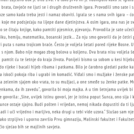
rata, čovječe ne ljuti se i drugih društvenih igara. Provodili smo sate i sa
uze samo kada treba jesti i namaz obaviti. Igrala se s nama svih igara – ćo
ara koje me podsjećaju na lijepe dane djetinjstva. A osim igara, ona nas je 
o se čitaju knjige, kako pamtiti pjesmice, pjevanju. Provodila je sate učeć
ziku, hemiju, matematiku, bosanski jezik… Za nju smo govorili da je četiri
ri puta s nama trojicom braće. Često je voljela šetati pored rijeke Bosne. 
e s njom. Babo nije mogao zbog bolova u koljenu. Dva brata nisu voljela še
 I pamtit ću te šetnje do kraja života. Ponijeli bismo sa sobom u kesi hlje
o rijeke i bacali hljeb ribama i patkama. Bilo je čarobno gledati patke k
 iskoči pokoja riba i ugrabi im komadić. Viđali smo i mužjake i ženske pa
 sa zelenim sjajem oko vrata, to su mužjaci, a one smeđe su ženke patke. M
enkama, da ih zavedu“, govorila bi moja majka. A u tim šetnjama uvijek bi
e govorila: „Sine, uvijek istinu govori, jer je istina poput Sunca, ono sija 
unce ostaje sjajno. Budi pošten i vrijedan, nemoj nikada dopustiti da ti l
adi i uči vrijedno i marljivo, neka drugi u tebi vide uzora.“ Slušao sam nje
ko strpljivo i uporno završio Prvu gimnaziju, Mašinski fakultet i Fakulte
čio sjećao bih se majčinih savjeta.