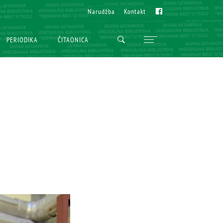
Fb
Fb
Narudžba
Narudžba
Kontakt
Kontakt
PERIODIKA
PERIODIKA
ČITAONICA
ČITAONICA