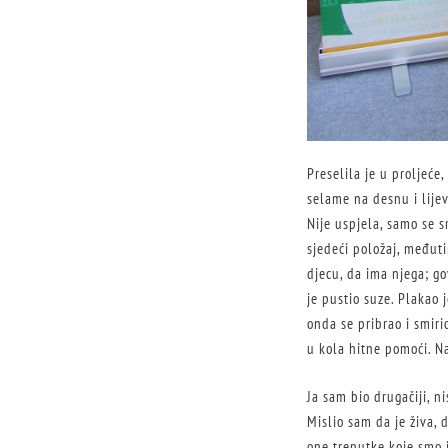
Preselila je u proljeće
selame na desnu i lijev
Nije uspjela, samo se s
sjedeći položaj, međuti
djecu, da ima njega; go
je pustio suze. Plakao 
onda se pribrao i smirio
u kola hitne pomoći. Na
Ja sam bio drugačiji, n
Mislio sam da je živa, 
one trenutke koje smo 