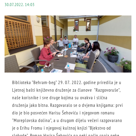
30.07.2022. 14:03
Biblioteka ”Behram-beg” 29. 07. 2022. godine priredila je u
Ljetnoj bašti književno druženje za članove ”Razgovoruše”,
naše korisnike i sve druge kojima su ovakva i slična
druženja jako bitna. Razgovaralo se o dvjema knjigama: prvi
dio je bio posvećen Harisu Šehoviću i njegovom romanu
”Moreplovska dolina”, a u drugom dijelu večeri razgovarano
je o Erihu Fromu i njegovoj kultnoj knjizi ”Bjekstvo od
slobode”. Roman Harisa Šehovića na neki način spaja neke