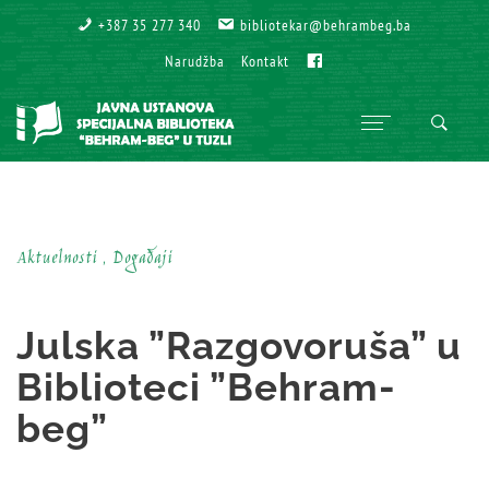
+387 35 277 340
bibliotekar@behrambeg.ba
Fb
Narudžba
Kontakt
Aktuelnosti , Događaji
Julska ”Razgovoruša” u
Biblioteci ”Behram-
beg”