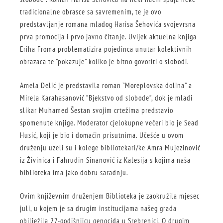
tradicionalne obrasce sa savremenim, te je ovo
predstavljanje romana mladog Harisa Šehovića svojevrsna
prva promocija i prvo javno čitanje. Uvijek aktuelna knjiga
Eriha Froma problematizira pojedinca unutar kolektivnih
obrazaca te ”pokazuje” koliko je bitno govoriti o slobodi.
Amela Delić je predstavila roman ”Moreplovska dolina” a
Mirela Karahasanović ”Bjekstvo od slobode”, dok je mladi
slikar Muhamed Šestan svojim crtežima predstavio
spomenute knjige. Moderator cjelokupne večeri bio je Sead
Husić, koji je bio i domaćin prisutnima. Učešće u ovom
druženju uzeli su i kolege bibliotekari/ke Amra Mujezinović
iz Živinica i Fahrudin Sinanović iz Kalesija s kojima naša
biblioteka ima jako dobru saradnju.
Ovim književnim druženjem Biblioteka je zaokružila mjesec
juli, u kojem je sa drugim institucijama našeg grada
obilježila 27-godišnjicu genocida u Srebrenici. O drugim