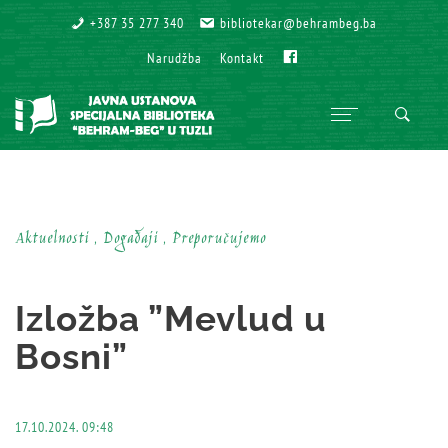
+387 35 277 340
+387 35 277 340
bibliotekar@behrambeg.ba
bibliotekar@behrambeg.ba
Fb
Fb
Narudžba
Narudžba
Kontakt
Kontakt
Aktuelnosti , Događaji , Preporučujemo
Izložba ”Mevlud u
Bosni”
17.10.2024. 09:48