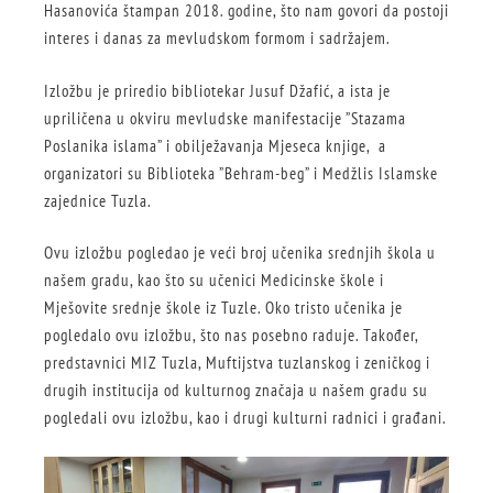
Hasanovića štampan 2018. godine, što nam govori da postoji
interes i danas za mevludskom formom i sadržajem.
Izložbu je priredio bibliotekar Jusuf Džafić, a ista je
upriličena u okviru mevludske manifestacije ”Stazama
Poslanika islama” i obilježavanja Mjeseca knjige, a
organizatori su Biblioteka ”Behram-beg” i Medžlis Islamske
zajednice Tuzla.
Ovu izložbu pogledao je veći broj učenika srednjih škola u
našem gradu, kao što su učenici Medicinske škole i
Mješovite srednje škole iz Tuzle. Oko tristo učenika je
pogledalo ovu izložbu, što nas posebno raduje. Također,
predstavnici MIZ Tuzla, Muftijstva tuzlanskog i zeničkog i
drugih institucija od kulturnog značaja u našem gradu su
pogledali ovu izložbu, kao i drugi kulturni radnici i građani.