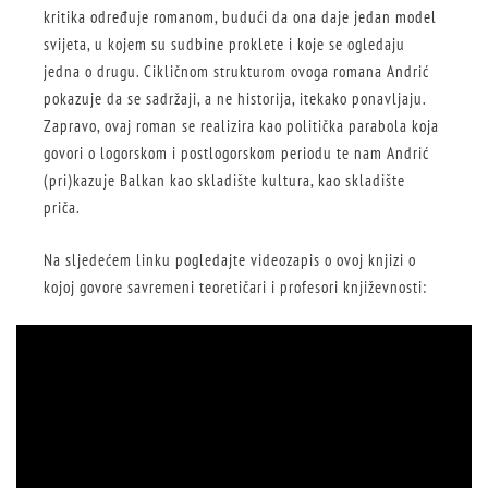
kritika određuje romanom, budući da ona daje jedan model
svijeta, u kojem su sudbine proklete i koje se ogledaju
jedna o drugu. Cikličnom strukturom ovoga romana Andrić
pokazuje da se sadržaji, a ne historija, itekako ponavljaju.
Zapravo, ovaj roman se realizira kao politička parabola koja
govori o logorskom i postlogorskom periodu te nam Andrić
(pri)kazuje Balkan kao skladište kultura, kao skladište
priča.
Na sljedećem linku pogledajte videozapis o ovoj knjizi o
kojoj govore savremeni teoretičari i profesori književnosti: