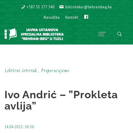
+387 35 277 340
+387 35 277 340
bibliotekar@behrambeg.ba
bibliotekar@behrambeg.ba
Fb
Fb
Narudžba
Narudžba
Kontakt
Kontakt
Lektirni četvrtak , Preporučujemo
Ivo Andrić – ”Prokleta
avlija”
14.04.2022. 10:50