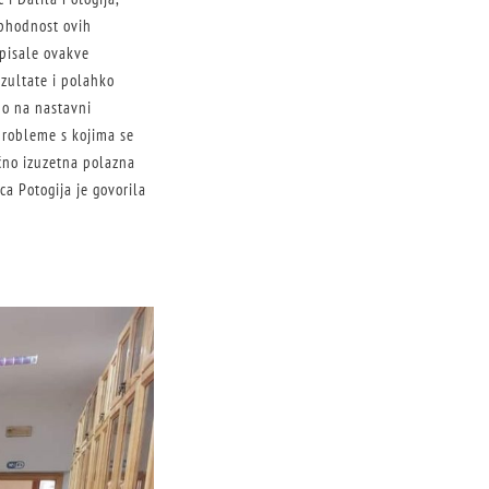
ophodnost ovih
apisale ovakve
ezultate i polahko
no na nastavni
 probleme s kojima se
ično izuzetna polazna
a Potogija je govorila