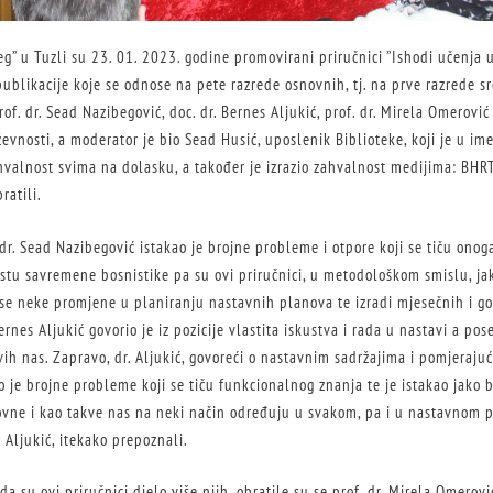
eg” u Tuzli su 23. 01. 2023. godine promovirani priručnici ”Ishodi učenja
publikacije koje se odnose na pete razrede osnovnih, tj. na prve razrede s
rof. dr. Sead Nazibegović, doc. dr. Bernes Aljukić, prof. dr. Mirela Omerović 
ževnosti, a moderator je bio Sead Husić, uposlenik Biblioteke, koji je u i
ahvalnost svima na dolasku, a također je izrazio zahvalnost medijima: BHRT
ratili.
dr. Sead Nazibegović istakao je brojne probleme i otpore koji se tiču onog
tu savremene bosnistike pa su ovi priručnici, u metodološkom smislu, jako
ose neke promjene u planiranju nastavnih planova te izradi mjesečnih i go
ernes Aljukić govorio je iz pozicije vlastita iskustva i rada u nastavi a pos
vih nas. Zapravo, dr. Aljukić, govoreći o nastavnim sadržajima i pomjerajuć
o je brojne probleme koji se tiču funkcionalnog znanja te je istakao jako bi
ne i kao takve nas na neki način određuju u svakom, pa i u nastavnom pr
r. Aljukić, itekako prepoznali.
a su ovi priručnici djelo više njih, obratile su se prof. dr. Mirela Omerović