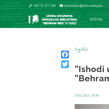
+387 35 277 340
+387 35 277 340
bibliotekar@behrambeg.ba
bibliotekar@behrambeg.ba
POČETNA
POČETNA
Događaji
Facebook
”Ishodi 
Twitter
”Behra
23.01.2023. 20:40