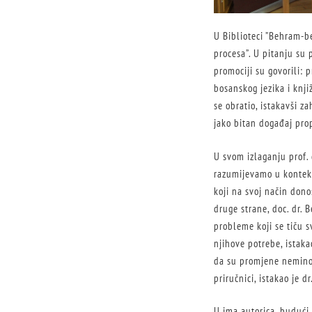
U Biblioteci ”Behram-b
procesa”. U pitanju su 
promociji su govorili: p
bosanskog jezika i knji
se obratio, istakavši z
jako bitan događaj prop
U svom izlaganju prof. 
razumijevamo u konteks
koji na svoj način don
druge strane, doc. dr. B
probleme koji se tiču s
njihove potrebe, istaka
da su promjene neminov
priručnici, istakao je d
U ima autorica, budući d