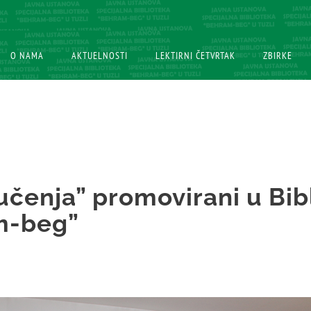
O NAMA
O NAMA
AKTUELNOSTI
AKTUELNOSTI
LEKTIRNI ČETVRTAK
LEKTIRNI ČETVRTAK
ZBIRKE
ZBIRKE
učenja” promovirani u Bib
m-beg”