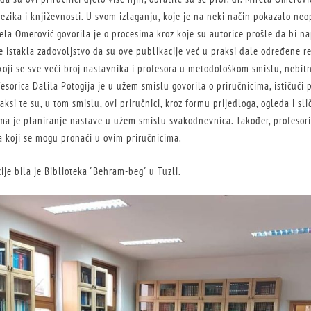
ezika i književnosti. U svom izlaganju, koje je na neki način pokazalo ne
irela Omerović govorila je o procesima kroz koje su autorice prošle da bi n
e istakla zadovoljstvo da su ove publikacije već u praksi dale određene r
 koji se sve veći broj nastavnika i profesora u metodološkom smislu, nebit
esorica Dalila Potogija je u užem smislu govorila o priručnicima, ističući
aksi te su, u tom smislu, ovi priručnici, kroz formu prijedloga, ogleda i sl
ma je planiranje nastave u užem smislu svakodnevnica. Također, profesoric
 koji se mogu pronaći u ovim priručnicima.
je bila je Biblioteka ”Behram-beg” u Tuzli.