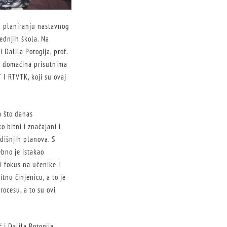
 u planiranju nastavnog
rednjih škola. Na
i Dalila Potogija, prof.
me domaćina prisutnima
 I RTVTK, koji su ovaj
a što danas
 bitni i značajani i
dišnjih planova. S
ebno je istakao
i fokus na učenike i
tnu činjenicu, a to je
ocesu, a to su ovi
 i Dalila Potogija,