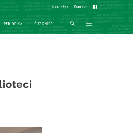
Fb
Fb
Narudžba
Narudžba
Kontakt
Kontakt
PERIODIKA
PERIODIKA
ČITAONICA
ČITAONICA
lioteci