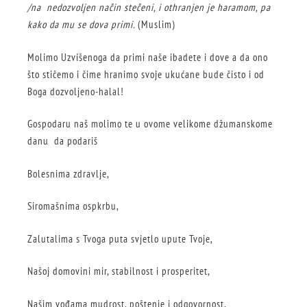
/na nedozvoljen način stečeni, i othranjen je haramom, pa
kako da mu se dova primi.
(Muslim)
Molimo Uzvišenoga da primi naše ibadete i dove a da ono
što stičemo i čime hranimo svoje ukućane bude čisto i od
Boga dozvoljeno-halal!
Gospodaru naš molimo te u ovome velikome džumanskome
danu da podariš
Bolesnima zdravlje,
Siromašnima ospkrbu,
Zalutalima s Tvoga puta svjetlo upute Tvoje,
Našoj domovini mir, stabilnost i prosperitet,
Našim vođama mudrost, poštenje i odgovornost,