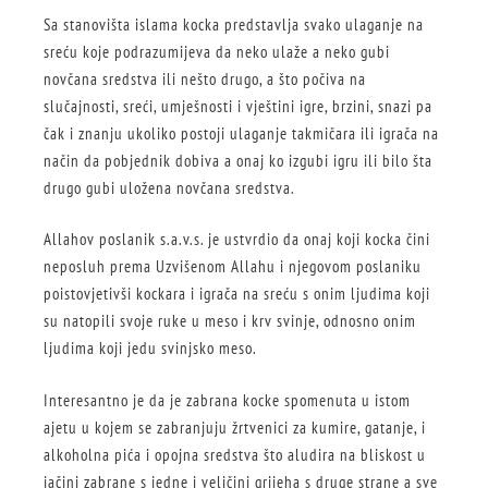
Sa stanovišta islama kocka predstavlja svako ulaganje na
sreću koje podrazumijeva da neko ulaže a neko gubi
novčana sredstva ili nešto drugo, a što počiva na
slučajnosti, sreći, umješnosti i vještini igre, brzini, snazi pa
čak i znanju ukoliko postoji ulaganje takmičara ili igrača na
način da pobjednik dobiva a onaj ko izgubi igru ili bilo šta
drugo gubi uložena novčana sredstva.
Allahov poslanik s.a.v.s. je ustvrdio da onaj koji kocka čini
neposluh prema Uzvišenom Allahu i njegovom poslaniku
poistovjetivši kockara i igrača na sreću s onim ljudima koji
su natopili svoje ruke u meso i krv svinje, odnosno onim
ljudima koji jedu svinjsko meso.
Interesantno je da je zabrana kocke spomenuta u istom
ajetu u kojem se zabranjuju žrtvenici za kumire, gatanje, i
alkoholna pića i opojna sredstva što aludira na bliskost u
jačini zabrane s jedne i veličini grijeha s druge strane a sve