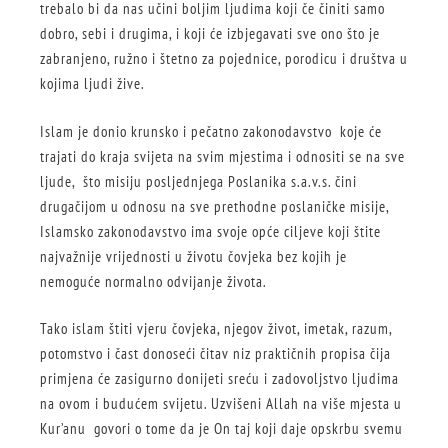
trebalo bi da nas učini boljim ljudima koji če činiti samo
dobro, sebi i drugima, i koji će izbjegavati sve ono što je
zabranjeno, ružno i štetno za pojednice, porodicu i društva u
kojima ljudi žive.
Islam je donio krunsko i pečatno zakonodavstvo koje će
trajati do kraja svijeta na svim mjestima i odnositi se na sve
ljude, što misiju posljednjega Poslanika s.a.v.s. čini
drugačijom u odnosu na sve prethodne poslaničke misije,
Islamsko zakonodavstvo ima svoje opće ciljeve koji štite
najvažnije vrijednosti u životu čovjeka bez kojih je
nemoguće normalno odvijanje života.
Tako islam štiti vjeru čovjeka, njegov život, imetak, razum,
potomstvo i čast donoseći čitav niz praktičnih propisa čija
primjena će zasigurno donijeti sreću i zadovoljstvo ljudima
na ovom i budućem svijetu. Uzvišeni Allah na više mjesta u
Kur’anu govori o tome da je On taj koji daje opskrbu svemu