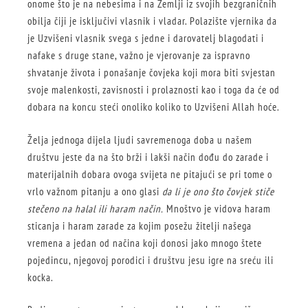
onome što je na nebesima i na Zemlji iz svojih bezgraničnih
obilja čiji je isključivi vlasnik i vladar. Polazište vjernika da
je Uzvišeni vlasnik svega s jedne i darovatelj blagodati i
nafake s druge stane, važno je vjerovanje za ispravno
shvatanje života i ponašanje čovjeka koji mora biti svjestan
svoje malenkosti, zavisnosti i prolaznosti kao i toga da će od
dobara na koncu steći onoliko koliko to Uzvišeni Allah hoće.
Želja jednoga dijela ljudi savremenoga doba u našem
društvu jeste da na što brži i lakši način dođu do zarade i
materijalnih dobara ovoga svijeta ne pitajući se pri tome o
vrlo važnom pitanju a ono glasi
da li je ono što čovjek stiče
stečeno na halal ili haram način.
Mnoštvo je vidova haram
sticanja i haram zarade za kojim posežu žitelji našega
vremena a jedan od načina koji donosi jako mnogo štete
pojedincu, njegovoj porodici i društvu jesu igre na sreću ili
kocka.