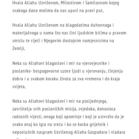
Hvala Allahu Uzvišenom, Milostivom i Samilosnom kojeg
svakoga dana molimo da nas uputi na pravi put,
Hvala Allahu Uzvišenom na blagodatima duhovnoga i
materijalnoga u nama što nas čini ljudskim bićima u pravom
smislu te riječi i Njegovim dostojnim namjesnicima na
Zemlji,
Neka su Allahovi blagoslovi i mir na vjerovjesnike i
poslanike- bespogovorne uzore ljudi u vjerovanju, činjenju
dobra i u svakom koraku života za sva vremena i do kraja
svijeta,
Neka su Allahovi blagoslovi i mir na posljednjega,
završitelja svih poslaničkih misija, svjedoka, donosioca
radosnih vijesti, onoga koji opominje i koji je ustvrdio da je
svako onaj ko igra na sreću i ko se kocka griješnik i
neposlušnik naspram Uzvišenog Allaha Gospodara i vladara