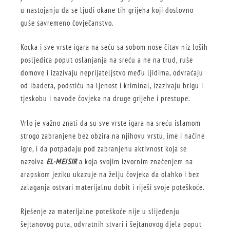
u nastojanju da se ljudi okane tih grijeha koji doslovno
guše savremeno čovječanstvo.
Kocka i sve vrste igara na seću sa sobom nose čitav niz loših
posljedica poput oslanjanja na sreću a ne na trud, ruše
domove i izazivaju neprijateljstvo među ljidima, odvraćaju
od ibadeta, podstiču na ljenost i kriminal, izazivaju brigu i
tjeskobu i navode čovjeka na druge grijehe i prestupe.
Vrlo je važno znati da su sve vrste igara na sreću islamom
strogo zabranjene bez obzira na njihovu vrstu, ime i načine
igre, i da potpadaju pod zabranjenu aktivnost koja se
nazoiva
EL-MEJSIR
a koja svojim izvornim značenjem na
arapskom jeziku ukazuje na želju čovjeka da olahko i bez
zalaganja ostvari materijalnu dobit i riješi svoje poteškoće.
Rješenje za materijalne poteškoće nije u slijeđenju
šejtanovog puta, odvratnih stvari i šejtanovog djela poput