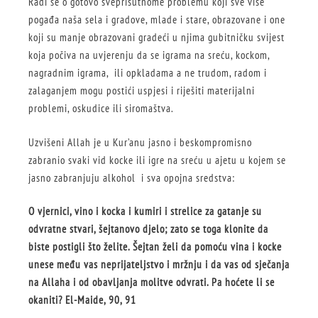
Radi se o gotovo sveprisutnome problemu koji sve više
pogađa naša sela i gradove, mlade i stare, obrazovane i one
koji su manje obrazovani gradeći u njima gubitničku svijest
koja počiva na uvjerenju da se igrama na sreću, kockom,
nagradnim igrama, ili opkladama a ne trudom, radom i
zalaganjem mogu postići uspjesi i riješiti materijalni
problemi, oskudice ili siromaštva.
Uzvišeni Allah je u Kur’anu jasno i beskompromisno
zabranio svaki vid kocke ili igre na sreću u ajetu u kojem se
jasno zabranjuju alkohol i sva opojna sredstva:
O vjernici, vino i kocka i kumiri i strelice za gatanje su
odvratne stvari,
š
ejtanovo djelo; zato se toga klonite da
biste postigli
š
to
ž
elite.
Š
ejtan
ž
eli da pomo
ć
u vina i kocke
unese me
đ
u vas neprijateljstvo i mr
ž
nju i da vas od sje
č
anja
na Allaha i od obavljanja molitve odvrati. Pa ho
ć
ete li se
okaniti? El-Maide, 90, 91