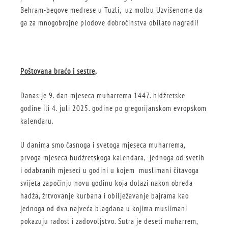
Behram-begove medrese u Tuzli, uz molbu Uzvišenome da
ga za mnogobrojne plodove dobročinstva obilato nagradi!
Poštovana braćo i sestre,
Danas je 9. dan mjeseca muharrema 1447. hidžretske
godine ili 4. juli 2025. godine po gregorijanskom evropskom
kalendaru.
U danima smo časnoga i svetoga mjeseca muharrema,
prvoga mjeseca hudžretskoga kalendara, jednoga od svetih
i odabranih mjeseci u godini u kojem muslimani čitavoga
svijeta započinju novu godinu koja dolazi nakon obreda
hadža, žrtvovanje kurbana i obilježavanje bajrama kao
jednoga od dva najveća blagdana u kojima muslimani
pokazuju radost i zadovoljstvo. Sutra je deseti muharrem,