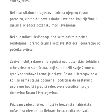
svih svjetova,
Neka su Allahovi blagoslovi i mir na njegovu časnu
porodicu, vjerne drugove-ashabe i sve one koji riječima i
djelima svjedoče božansku moć i sveznanje.
Neka je milost Uzvišenoga nad svim našim precima,
roditeljima i praroditeljima kroz sva stoljeća i generacije od
početka svijeta.
Zazivam obilja darova i blagodati nad bosanskim šehidima
u berzehskim staništima, koji su položili svoje živote u
gradivne stubove i temelje države Bosne i Hercegovine a
koji su nama stalna opomena i podsticaj da nastavimo
uspravno hoditi i graditi sebe, svoje porodice i svoju
domovinu Bosnu i Hercegovinu.
Prizivam zadovoljstvo, milost te berzehske i ahiretske
počasti za plemenitog Behram-bega, vakifa-osnivaču