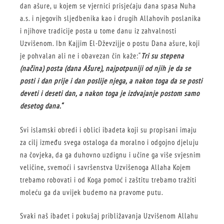
dan ašure, u kojem se vjernici prisjećaju dana spasa Nuha
a.s. i njegovih sljedbenika kao i drugih Allahovih poslanika
i njihove tradicije posta u tome danu iz zahvalnosti
Uzvišenom. Ibn Kajjim El-Dževzijje o postu Dana ašure, koji
je pohvalan ali ne i obavezan čin kaže:“
Tri su stepena
(načina) posta (dana Ašure), najpotpuniji od njih je da se
posti i dan prije i dan poslije njega, a nakon toga da se posti
deveti i deseti dan, a nakon toga je izdvajanje postom samo
desetog dana.“
Svi islamski obredi i oblici ibadeta koji su propisani imaju
za cilj između svega ostaloga da moralno i odgojno djeluju
na čovjeka, da ga duhovno uzdignu i učine ga više svjesnim
veličine, svemoći i savršenstva Uzvišenoga Allaha Kojem
trebamo robovati i od Koga pomoć i zaštitu trebamo tražiti
moleću ga da uvijek budemo na pravome putu.
Svaki naš ibadet i pokušaj približavanja Uzvišenom Allahu