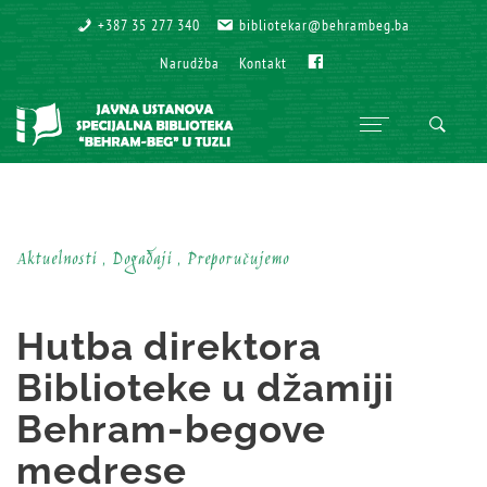
+387 35 277 340
+387 35 277 340
bibliotekar@behrambeg.ba
bibliotekar@behrambeg.ba
Fb
Fb
Narudžba
Narudžba
Kontakt
Kontakt
Aktuelnosti , Događaji , Preporučujemo
Hutba direktora
Biblioteke u džamiji
Behram-begove
medrese