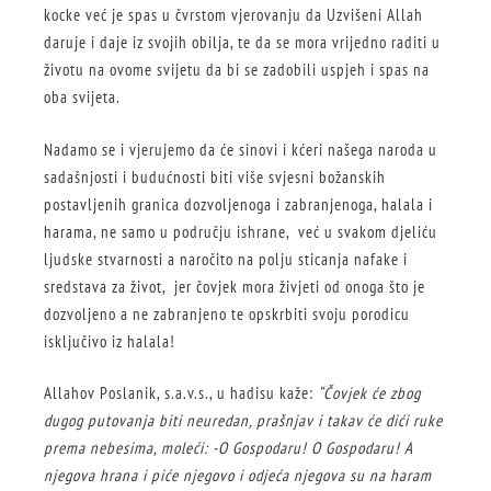
kocke već je spas u čvrstom vjerovanju da Uzvišeni Allah
daruje i daje iz svojih obilja, te da se mora vrijedno raditi u
životu na ovome svijetu da bi se zadobili uspjeh i spas na
oba svijeta.
Nadamo se i vjerujemo da će sinovi i kćeri našega naroda u
sadašnjosti i budućnosti biti više svjesni božanskih
postavljenih granica dozvoljenoga i zabranjenoga, halala i
harama, ne samo u području ishrane, već u svakom djeliću
ljudske stvarnosti a naročito na polju sticanja nafake i
sredstava za život, jer čovjek mora živjeti od onoga što je
dozvoljeno a ne zabranjeno te opskrbiti svoju porodicu
isključivo iz halala!
Allahov Poslanik, s.a.v.s., u hadisu kaže:
“Čovjek će zbog
dugog putovanja biti neuredan, prašnjav i takav će dići ruke
prema nebesima, moleći: -O Gospodaru! O Gospodaru! A
njegova hrana i piće njegovo i odjeća njegova su na haram