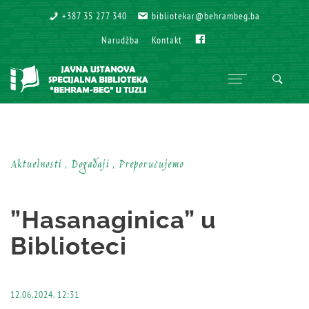
+387 35 277 340
+387 35 277 340
bibliotekar@behrambeg.ba
bibliotekar@behrambeg.ba
Fb
Fb
Narudžba
Narudžba
Kontakt
Kontakt
Aktuelnosti , Događaji , Preporučujemo
”Hasanaginica” u
Biblioteci
12.06.2024. 12:31