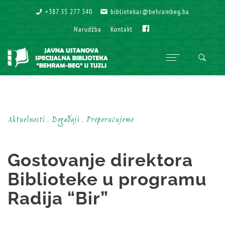
+387 35 277 340
+387 35 277 340
bibliotekar@behrambeg.ba
bibliotekar@behrambeg.ba
Fb
Fb
Narudžba
Narudžba
Kontakt
Kontakt
Aktuelnosti , Događaji , Preporučujemo
Gostovanje direktora
Biblioteke u programu
Radija “Bir”