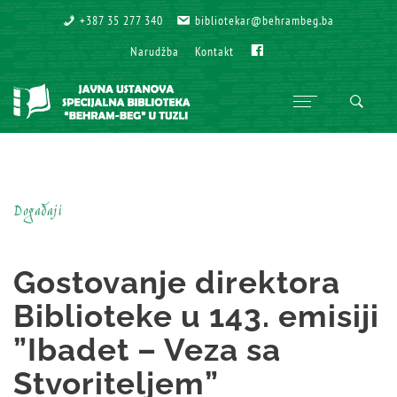
+387 35 277 340
+387 35 277 340
bibliotekar@behrambeg.ba
bibliotekar@behrambeg.ba
Fb
Fb
Narudžba
Narudžba
Kontakt
Kontakt
Događaji
Gostovanje direktora
Biblioteke u 143. emisiji
”Ibadet – Veza sa
Stvoriteljem”