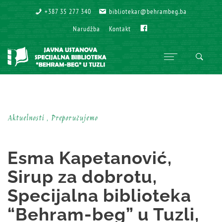
+387 35 277 340
+387 35 277 340
bibliotekar@behrambeg.ba
bibliotekar@behrambeg.ba
Fb
Fb
Narudžba
Narudžba
Kontakt
Kontakt
Aktuelnosti , Preporučujemo
Esma Kapetanović,
Sirup za dobrotu,
Specijalna biblioteka
“Behram-beg” u Tuzli,