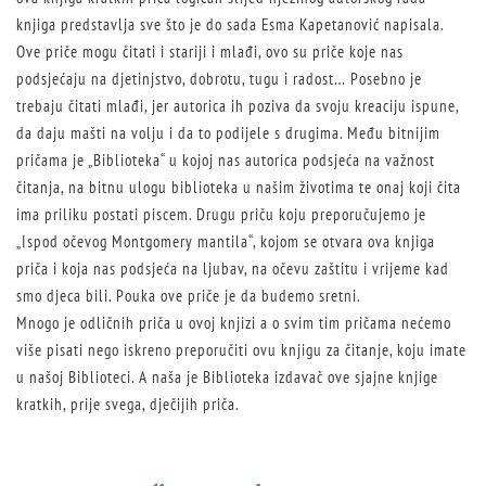
knjiga predstavlja sve što je do sada Esma Kapetanović napisala.
Ove priče mogu čitati i stariji i mlađi, ovo su priče koje nas
podsjećaju na djetinjstvo, dobrotu, tugu i radost… Posebno je
trebaju čitati mlađi, jer autorica ih poziva da svoju kreaciju ispune,
da daju mašti na volju i da to podijele s drugima. Među bitnijim
pričama je „Biblioteka“ u kojoj nas autorica podsjeća na važnost
čitanja, na bitnu ulogu biblioteka u našim životima te onaj koji čita
ima priliku postati piscem. Drugu priču koju preporučujemo je
„Ispod očevog Montgomery mantila“, kojom se otvara ova knjiga
priča i koja nas podsjeća na ljubav, na očevu zaštitu i vrijeme kad
smo djeca bili. Pouka ove priče je da budemo sretni.
Mnogo je odličnih priča u ovoj knjizi a o svim tim pričama nećemo
više pisati nego iskreno preporučiti ovu knjigu za čitanje, koju imate
u našoj Biblioteci. A naša je Biblioteka izdavač ove sjajne knjige
kratkih, prije svega, dječijih priča.