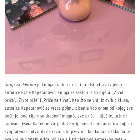
Sirup za dobrotu
je knjiga kratkih priča i predstavlja prvijenac
autorice Esme Kapetanović. Knjiga se sastoji iz tri dijela: „Život
priča“, „Život piše“ i „Priče za život“. Kao što se vidi iz ovih ciklusa,
autorica Kapetanović se vraća pojmu pisanja kao onom od kojeg sve
počinje, pod čijom su „kapom“ moguće sve priče – dječije, tužne i
radosne. Esma Kapetanović je duže vrijeme od onih autorica koji su
svoj talenat potvrdili na raznim književnim konkursima tako da je
ova knjiga kratkih priča logičan slijed njezinog autorskog rada –