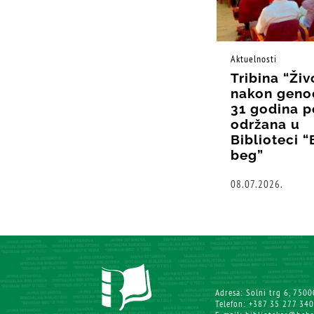
Aktuelnosti
Tribina “Živ
nakon geno
31 godina p
održana u
Biblioteci 
beg”
08.07.2026.
Adresa: Solni trg 6, 7500
Telefon: +387 35 277 340