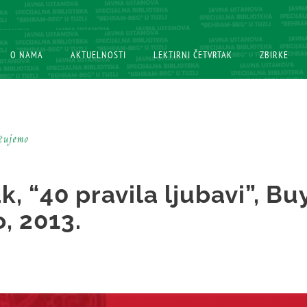
O NAMA
O NAMA
AKTUELNOSTI
AKTUELNOSTI
LEKTIRNI ČETVRTAK
LEKTIRNI ČETVRTAK
ZBIRKE
ZBIRKE
učujemo
ak, “40 pravila ljubavi”, B
, 2013.