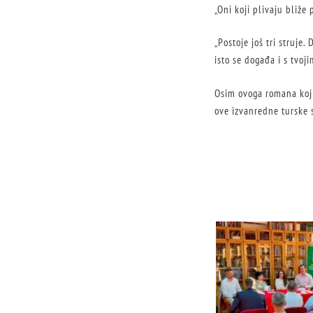
„Oni koji plivaju bliže
„Postoje još tri struje.
isto se događa i s tvoj
Osim ovoga romana koji
ove izvanredne turske s