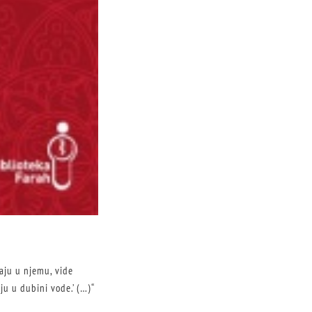
ivaju u njemu, vide
aju u dubini vode.’ (…)“