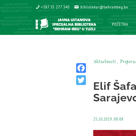
+387 35 277 340
+387 35 277 340
bibliotekar@behrambeg.ba
bibliotekar@behrambeg.ba
POČETNA
POČETNA
Aktuelnosti , Prepor
Facebook
Elif Šaf
Twitter
Sarajevo
25.10.2019. 08:08