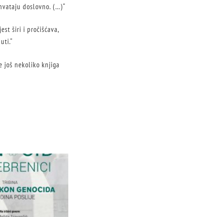
shvataju doslovno. (…)“
est širi i pročišćava,
uti.“
 još nekoliko knjiga