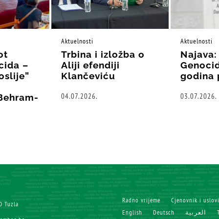
Aktuelnosti
Aktuelnosti
ot
Trbina i izložba o
Najava:
cida –
Aliji efendiji
Genocid
oslije”
Klančeviću
godina 
04.07.2026.
03.07.2026.
“Behram-
Radno vrijeme
Cjenovnik i uslov
0 Tuzla
English
Deutsch
العربية