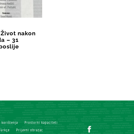
 Život nakon
a – 31
poslije
i korištenja
Prostorni kapaciteti
Türkçe
Prijavni obrazac