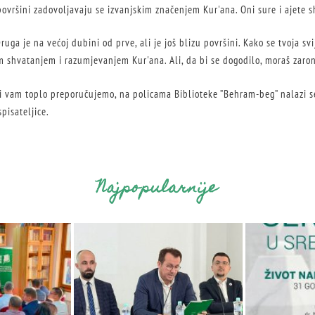
 površini zadovoljavaju se izvanjskim značenjem Kur'ana. Oni sure i ajete 
 Druga je na većoj dubini od prve, ali je još blizu površini. Kako se tvoja svij
im shvatanjem i razumjevanjem Kur'ana. Ali, da bi se dogodilo, moraš zaron
 vam toplo preporučujemo, na policama Biblioteke ”Behram-beg” nalazi se
pisateljice.
Najpopularnije