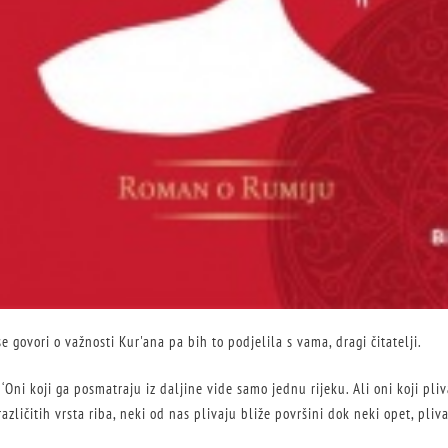
govori o važnosti Kur'ana pa bih to podjelila s vama, dragi čitatelji.
: ‘Oni koji ga posmatraju iz daljine vide samo jednu rijeku. Ali oni koji pl
azličitih vrsta riba, neki od nas plivaju bliže površini dok neki opet, pliv