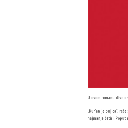
U ovom romanu divno se 
„Kur'an je bujica“, reče
najmanje četiri. Poput r