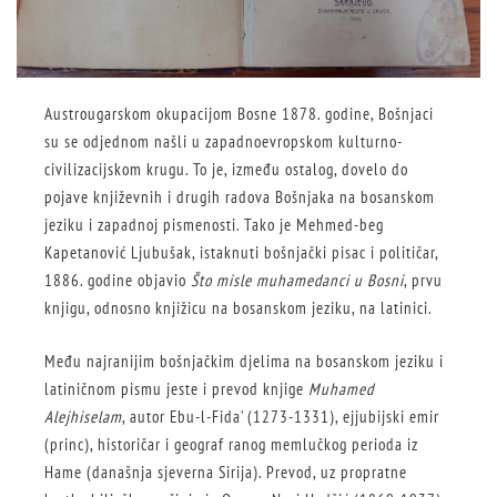
Austrougarskom okupacijom Bosne 1878. godine, Bošnjaci
su se odjednom našli u zapadnoevropskom kulturno-
civilizacijskom krugu. To je, između ostalog, dovelo do
pojave književnih i drugih radova Bošnjaka na bosanskom
jeziku i zapadnoj pismenosti. Tako je Mehmed-beg
Kapetanović Ljubušak, istaknuti bošnjački pisac i političar,
1886. godine objavio
Što misle muhamedanci u Bosni
, prvu
knjigu, odnosno knjižicu na bosanskom jeziku, na latinici.
Među najranijim bošnjačkim djelima na bosanskom jeziku i
latiničnom pismu jeste i prevod knjige
Muhamed
Alejhiselam
, autor Ebu-l-Fida’ (1273-1331), ejjubijski emir
(princ), historičar i geograf ranog memlučkog perioda iz
Hame (današnja sjeverna Sirija). Prevod, uz propratne