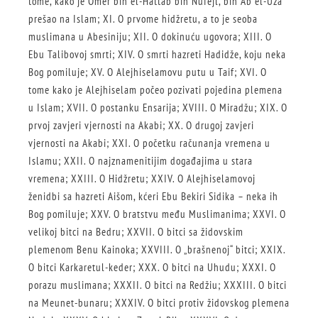
tome, kako je Omer bin el-Hattab bin Nufejl, bin Ab el-Uza
prešao na Islam; XI. O prvome hidžretu, a to je seoba
muslimana u Abesiniju; XII. O dokinuću ugovora; XIII. O
Ebu Talibovoj smrti; XIV. O smrti hazreti Hadidže, koju neka
Bog pomiluje; XV. O Alejhiselamovu putu u Taif; XVI. O
tome kako je Alejhiselam počeo pozivati pojedina plemena
u Islam; XVII. O postanku Ensarija; XVIII. O Miradžu; XIX. O
prvoj zavjeri vjernosti na Akabi; XX. O drugoj zavjeri
vjernosti na Akabi; XXI. O početku računanja vremena u
Islamu; XXII. O najznamenitijim događajima u stara
vremena; XXIII. O Hidžretu; XXIV. O Alejhiselamovoj
ženidbi sa hazreti Aišom, kćeri Ebu Bekiri Sidika – neka ih
Bog pomiluje; XXV. O bratstvu među Muslimanima; XXVI. O
velikoj bitci na Bedru; XXVII. O bitci sa židovskim
plemenom Benu Kainoka; XXVIII. O „brašnenoj“ bitci; XXIX.
O bitci Karkaretul-keder; XXX. O bitci na Uhudu; XXXI. O
porazu muslimana; XXXII. O bitci na Redžiu; XXXIII. O bitci
na Meunet-bunaru; XXXIV. O bitci protiv židovskog plemena