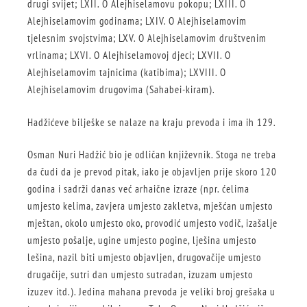
drugi svijet; LXII. O Alejhiselamovu pokopu; LXIII. O
Alejhiselamovim godinama; LXIV. O Alejhiselamovim
tjelesnim svojstvima; LXV. O Alejhiselamovim društvenim
vrlinama; LXVI. O Alejhiselamovoj djeci; LXVII. O
Alejhiselamovim tajnicima (katibima); LXVIII. O
Alejhiselamovim drugovima (Sahabei-kiram).
Hadžićeve bilješke se nalaze na kraju prevoda i ima ih 129.
Osman Nuri Hadžić bio je odličan književnik. Stoga ne treba
da čudi da je prevod pitak, iako je objavljen prije skoro 120
godina i sadrži danas već arhaične izraze (npr. ćelima
umjesto kelima, zavjera umjesto zakletva, mješćan umjesto
mještan, okolo umjesto oko, provodić umjesto vodič, izašalje
umjesto pošalje, ugine umjesto pogine, lješina umjesto
lešina, nazil biti umjesto objavljen, drugovačije umjesto
drugačije, sutri dan umjesto sutradan, izuzam umjesto
izuzev itd.). Jedina mahana prevoda je veliki broj grešaka u