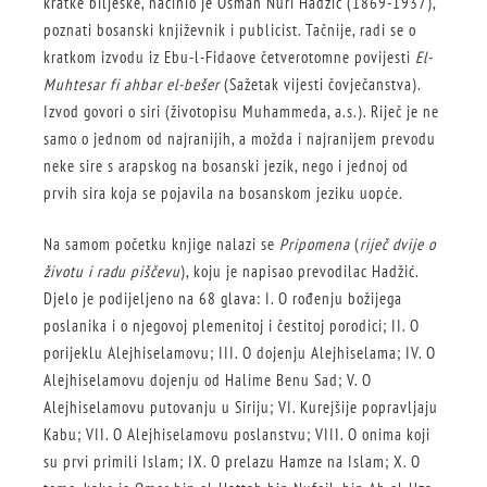
kratke bilješke, načinio je Osman Nuri Hadžić (1869-1937),
poznati bosanski književnik i publicist. Tačnije, radi se o
kratkom izvodu iz Ebu-l-Fidaove četverotomne povijesti
El-
Muhtesar fi ahbar el-bešer
(Sažetak vijesti čovječanstva).
Izvod govori o siri (životopisu Muhammeda, a.s.). Riječ je ne
samo o jednom od najranijih, a možda i najranijem prevodu
neke sire s arapskog na bosanski jezik, nego i jednoj od
prvih sira koja se pojavila na bosanskom jeziku uopće.
Na samom početku knjige nalazi se
Pripomena
(
riječ dvije o
životu i radu piščevu
), koju je napisao prevodilac Hadžić.
Djelo je podijeljeno na 68 glava: I. O rođenju božijega
poslanika i o njegovoj plemenitoj i čestitoj porodici; II. O
porijeklu Alejhiselamovu; III. O dojenju Alejhiselama; IV. O
Alejhiselamovu dojenju od Halime Benu Sad; V. O
Alejhiselamovu putovanju u Siriju; VI. Kurejšije popravljaju
Kabu; VII. O Alejhiselamovu poslanstvu; VIII. O onima koji
su prvi primili Islam; IX. O prelazu Hamze na Islam; X. O