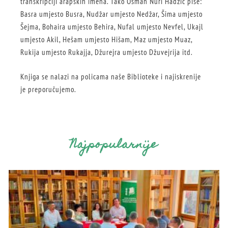
transkripciji arapskih imena. Tako Osman Nuri Hadžić piše:
Basra umjesto Busra, Nudžar umjesto Nedžar, Šima umjesto
Šejma, Bohaira umjesto Behira, Nufal umjesto Nevfel, Ukajl
umjesto Akil, Hešam umjesto Hišam, Maz umjesto Muaz,
Rukija umjesto Rukajja, Džurejra umjesto Džuvejrija itd.
Knjiga se nalazi na policama naše Biblioteke i najiskrenije
je preporučujemo.
Najpopularnije