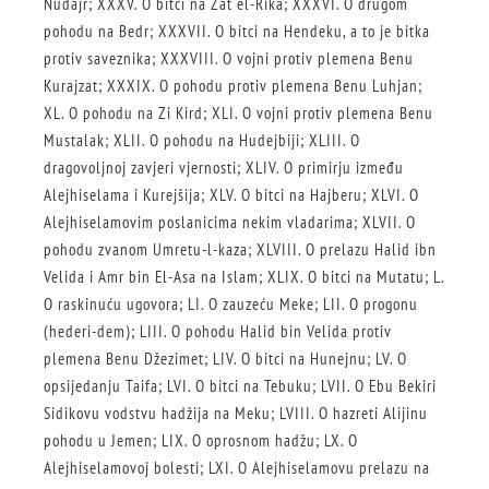
Nudajr; XXXV. O bitci na Zat el-Rika; XXXVI. O drugom
pohodu na Bedr; XXXVII. O bitci na Hendeku, a to je bitka
protiv saveznika; XXXVIII. O vojni protiv plemena Benu
Kurajzat; XXXIX. O pohodu protiv plemena Benu Luhjan;
XL. O pohodu na Zi Kird; XLI. O vojni protiv plemena Benu
Mustalak; XLII. O pohodu na Hudejbiji; XLIII. O
dragovoljnoj zavjeri vjernosti; XLIV. O primirju između
Alejhiselama i Kurejšija; XLV. O bitci na Hajberu; XLVI. O
Alejhiselamovim poslanicima nekim vladarima; XLVII. O
pohodu zvanom Umretu-l-kaza; XLVIII. O prelazu Halid ibn
Velida i Amr bin El-Asa na Islam; XLIX. O bitci na Mutatu; L.
O raskinuću ugovora; LI. O zauzeću Meke; LII. O progonu
(hederi-dem); LIII. O pohodu Halid bin Velida protiv
plemena Benu Džezimet; LIV. O bitci na Hunejnu; LV. O
opsijedanju Taifa; LVI. O bitci na Tebuku; LVII. O Ebu Bekiri
Sidikovu vodstvu hadžija na Meku; LVIII. O hazreti Alijinu
pohodu u Jemen; LIX. O oprosnom hadžu; LX. O
Alejhiselamovoj bolesti; LXI. O Alejhiselamovu prelazu na