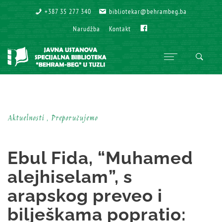
+387 35 277 340
+387 35 277 340
bibliotekar@behrambeg.ba
bibliotekar@behrambeg.ba
Fb
Fb
Narudžba
Narudžba
Kontakt
Kontakt
Aktuelnosti , Preporučujemo
Ebul Fida, “Muhamed
alejhiselam”, s
arapskog preveo i
bilješkama popratio: