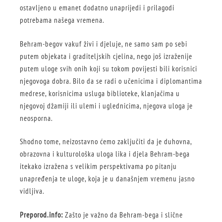
ostavljeno u emanet dodatno unaprijedi i prilagodi
potrebama našega vremena.
Behram-begov vakuf živi i djeluje, ne samo sam po sebi
putem objekata i graditeljskih cjelina, nego još izraženije
putem uloge svih onih koji su tokom povijesti bili korisnici
njegovoga dobra. Bilo da se radi o učenicima i diplomantima
medrese, korisnicima usluga biblioteke, klanjačima u
njegovoj džamiji ili ulemi i uglednicima, njegova uloga je
neosporna.
Shodno tome, neizostavno ćemo zaključiti da je duhovna,
obrazovna i kulturološka uloga lika i djela Behram-bega
itekako izražena s velikim perspektivama po pitanju
unapređenja te uloge, koja je u današnjem vremenu jasno
vidljiva.
Preporod.info:
Zašto je važno da Behram-bega i slične