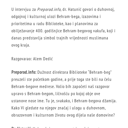
U intervjuu za
Preporod.info
, dr. Hatunić govori o duhovnoj,
odgojnoj i kulturnoj ulozi Behram-bega, izazovima i
prioritetima u radu Biblioteke, kao i planovima za
obilježavanje 400. godišnjice Behram-begovog vakufa, koji i
danas predstavlja simbol trajnih vrijednosti muslimana
ovog kraja.
Razgovarao: Alem Dedić
Preporod.info:
Dužnost direktora Biblioteke “Behram-beg”
preuzeli ste početkom godine, a prije toga ste bili na čelu
Behram-begove medrese. Volio bih započeti naš razgovor
upravo s Behram-begom, ličnošću po kojoj obje ove
ustanove nose ime. Tu je, svakako, i Behram-begova džamija.
Kako Vi gledate na njegov značaj i ulogu u duhovnom,
obrazovnom i kulturnom životu ovog dijela naše domovine?