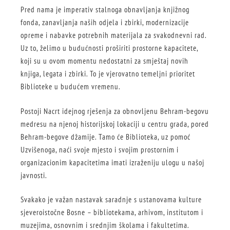
Pred nama je imperativ stalnoga obnavljanja knjižnog
fonda, zanavljanja naših odjela i zbirki, modernizacije
opreme i nabavke potrebnih materijala za svakodnevni rad.
Uz to, želimo u budućnosti proširiti prostorne kapacitete,
koji su u ovom momentu nedostatni za smještaj novih
knjiga, legata i zbirki. To je vjerovatno temeljni prioritet
Biblioteke u budućem vremenu.
Postoji Nacrt idejnog rješenja za obnovljenu Behram-begovu
medresu na njenoj historijskoj lokaciji u centru grada, pored
Behram-begove džamije. Tamo će Biblioteka, uz pomoć
Uzvišenoga, naći svoje mjesto i svojim prostornim i
organizacionim kapacitetima imati izraženiju ulogu u našoj
javnosti.
Svakako je važan nastavak saradnje s ustanovama kulture
sjeveroistočne Bosne – bibliotekama, arhivom, institutom i
muzejima, osnovnim i srednjim školama i fakultetima.