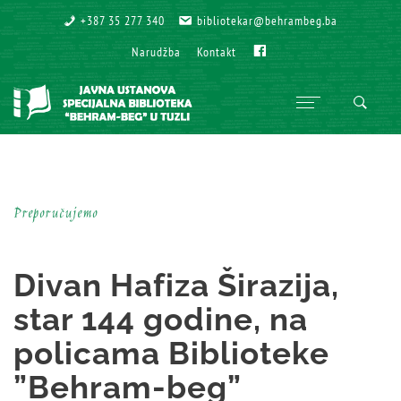
+387 35 277 340
+387 35 277 340
bibliotekar@behrambeg.ba
bibliotekar@behrambeg.ba
Fb
Fb
Narudžba
Narudžba
Kontakt
Kontakt
Preporučujemo
Divan Hafiza Širazija,
star 144 godine, na
policama Biblioteke
”Behram-beg”