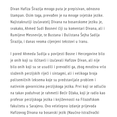
Divan Hafiza Širazija mnogo puta je prepisivan, odnosno
štampan. Osim toga, prevođen je na mnoge svjetske jezike.
Najistaknutiji izučavatelj Divana na bosanskome jeziku je,
svakako, Ahmed Sudi Bosnevi čiji su komentari Divana, ali i
Rumijeve Mesnevije, te Bustana i Đulistana Šejha Sadija
Širazija, i danas veoma cijenjeni tekstovi u Iranu.
I pored Ahmeda Sudija u povijesti Bosne i Hercegovine bilo
je onih koji su iščitavli i izučavali Hafizov Divan, ali nije
bilo onih koji su se usudili i prevoditi ga, zbog mnoštva vrlo
složenih perzijskih riječi i sintagmi, ali i velikoga broja
polisemičnih leksema koje su predstavljale problem i
nativnim govornicima perzijskoga jezika. Prvi koji se odlučio
na takav poduhvat je rahmetli Bećir Džaka, koji je radio kao
profesor perzijskoga jezika i književnosti na Filozofskom
fakultetu u Sarajevu. Ovo velelepno izdanje prijevoda
Hafizovog Divana na bosanski jezik (Naučno-istraživački