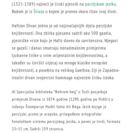
(1325-1389) najveći je lirski pjesnik na
perzijskom jeziku
.
Rodom je iz
Širaza
u kojem je proveo skoro čitav svoj život.
Hafizov Divan jedno je od najznačajnijih djela perzijske
književnosti. Ova zbirka pjesama sadrži oko 500 gazela,
pjesničke vrste koju je Hafiz doveo do savršenstva. Njegovi
se gazeli i danas smatraju nenadmašnim primjerima
ljubavne lirike u svim orijentalnim književnostima, a
također su izvršili utjecaj na mnoge klasike evropske
književnosti, a posebno na velikog Goethea, čiji je Zapadno-
istočni divan svojevrsni hommage najvećem liriku istoka.
JU Specijalna biblioteka ”Behram-beg” u Tuzli posjeduje
primjerak Divana iz 1874. godine (1290. godina po Hidžri) u
izdanju Štamparije Hadži Izeta Ali Bega. Jezik knjige je
perzijski, pismo je arapsko, prilagođeno ortografsko-
fonološkom sistemu perzijskog jezika, a povez je tvrdi, formata
23×15 cm. Sadrži 259 stranica.