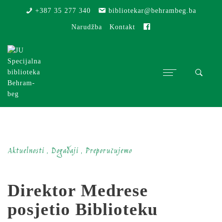
+387 35 277 340
bibliotekar@behrambeg.ba
Fb
Narudžba
Kontakt
Aktuelnosti , Događaji , Preporučujemo
Direktor Medrese
posjetio Biblioteku