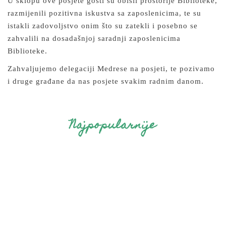
U sklopu ove posjete gosti su obišli prostorije Biblioteke,
razmijenili pozitivna iskustva sa zaposlenicima, te su
istakli zadovoljstvo onim što su zatekli i posebno se
zahvalili na dosadašnjoj saradnji zaposlenicima
Biblioteke.
Zahvaljujemo delegaciji Medrese na posjeti, te pozivamo
i druge građane da nas posjete svakim radnim danom.
Najpopularnije