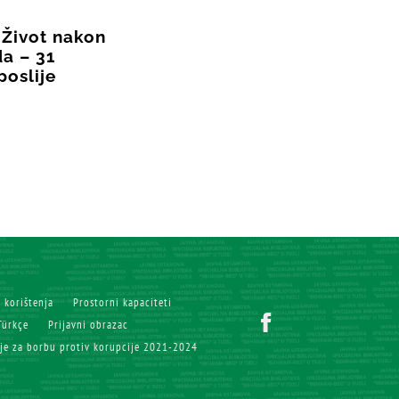
 Život nakon
a – 31
poslije
i korištenja
Prostorni kapaciteti
Türkçe
Prijavni obrazac
ije za borbu protiv korupcije 2021-2024