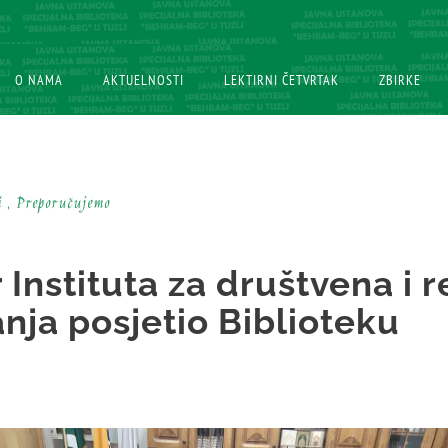
O NAMA
O NAMA
AKTUELNOSTI
AKTUELNOSTI
LEKTIRNI ČETVRTAK
LEKTIRNI ČETVRTAK
ZBIRKE
ZBIRKE
i , Preporučujemo
 Instituta za društvena i r
anja posjetio Biblioteku