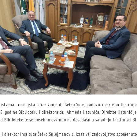
uštvena i religijska istraživanja dr. Šefko Sulejmanović i sekretar Institut
25. godine Biblioteku i direktora dr. Ahmeda Hatunića. Direktor Hatunić j
rad Biblioteke te se posebno osvrnuo na dosadašnju saradnju Instituta i Bi
o i direktor Instituta Šefko Sulejmanović, izrazivši zadovoljstvo spomenu