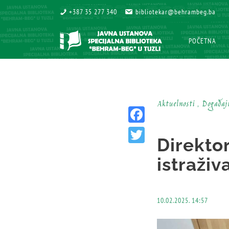
+387 35 277 340
+387 35 277 340
bibliotekar@behrambeg.ba
bibliotekar@behrambeg.ba
POČETNA
POČETNA
Aktuelnosti , Događaj
Facebook
Direktor
Twitter
istraživ
10.02.2025. 14:57