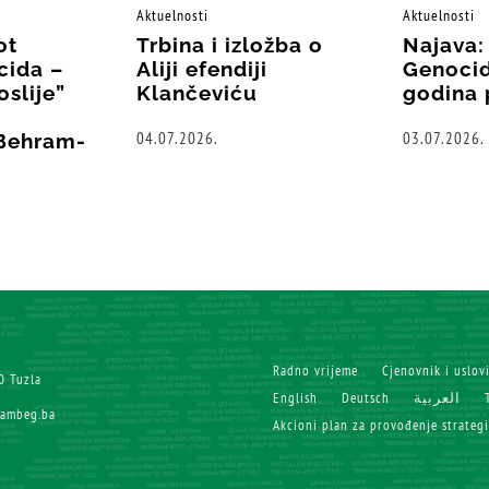
Aktuelnosti
Aktuelnosti
ot
Trbina i izložba o
Najava:
cida –
Aliji efendiji
Genocid
oslije”
Klančeviću
godina 
04.07.2026.
03.07.2026.
“Behram-
Radno vrijeme
Cjenovnik i uslov
0 Tuzla
English
Deutsch
العربية
rambeg.ba
Akcioni plan za provođenje strateg