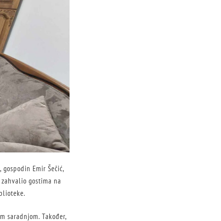
a, gospodin Emir Šečić,
e zahvalio gostima na
blioteke.
tom saradnjom. Također,