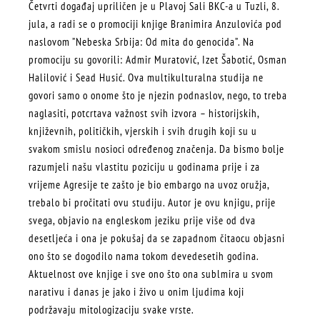
Četvrti događaj upriličen je u Plavoj Sali BKC-a u Tuzli, 8.
jula, a radi se o promociji knjige Branimira Anzulovića pod
naslovom ”Nebeska Srbija: Od mita do genocida”. Na
promociju su govorili: Admir Muratović, Izet Šabotić, Osman
Halilović i Sead Husić. Ova multikulturalna studija ne
govori samo o onome što je njezin podnaslov, nego, to treba
naglasiti, potcrtava važnost svih izvora – historijskih,
književnih, političkih, vjerskih i svih drugih koji su u
svakom smislu nosioci određenog značenja. Da bismo bolje
razumjeli našu vlastitu poziciju u godinama prije i za
vrijeme Agresije te zašto je bio embargo na uvoz oružja,
trebalo bi pročitati ovu studiju. Autor je ovu knjigu, prije
svega, objavio na engleskom jeziku prije više od dva
desetljeća i ona je pokušaj da se zapadnom čitaocu objasni
ono što se dogodilo nama tokom devedesetih godina.
Aktuelnost ove knjige i sve ono što ona sublmira u svom
narativu i danas je jako i živo u onim ljudima koji
podržavaju mitologizaciju svake vrste.