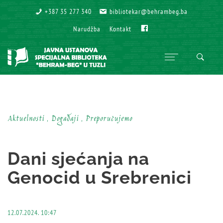
+387 35 277 340
+387 35 277 340
bibliotekar@behrambeg.ba
bibliotekar@behrambeg.ba
Fb
Fb
Narudžba
Narudžba
Kontakt
Kontakt
Aktuelnosti , Događaji , Preporučujemo
Dani sjećanja na
Genocid u Srebrenici
12.07.2024. 10:47