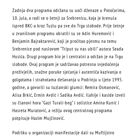
Zadnja dva programa održana su uoči dženaze u Potočarima,
10. jula, a radi se o šetnji za Srebrenicu, koja je krenula
ispred BKC-a kroz Tuzlu pa sve do Trga slobode. Prije šetnje
u zvaničnom programu obratili su se Adin Huremović i
Benjamin Bajraktarević, koji je pročitao pjesmu na temu
Srebrenice pod naslovom ”Triput su nas ubili” autora Seada
Husića. Drugi program bio je i centralni a održan je na Trgu
slobode. Ovaj program je sadržavao potresna svjedočenja
preživjelih, snažne poruke sjećanja i autentiča kazivanja o
golgotama i strahotama dešavanja u Podrinju u ljeto 1995.
godine, a govorili su tuzlanski glumci: Remira Osmanović,
Alisa Brkić, Ermin Avdić i Sadika Avdić. Ilahije i kaside izveli
su članovi hora ”Gazi Turali-beg” i solistice Amina Kunić i
Hasreta Muratović, a režiju ovog centralnog programa
potpisuje Hazim Mujčinović.
Podršku u organizaciji manifestacije dali su Muftijstvo