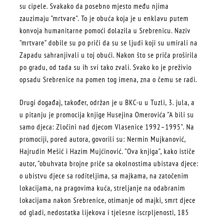
su cipele. Svakako da posebno mjesto među njima
zauzimaju ”mrtvare”. To je obuća koja je u enklavu putem
konvoja humanitarne pomoći dolazila u Srebrenicu. Naziv
”mrtvare” dobile su po priči da su se ljudi koji su umirali na
Zapadu sahranjivali u toj obući. Nakon što se priča proširila
po gradu, od tada su ih svi tako zvali. Svako ko je preživio
opsadu Srebrenice na pomen tog imena, zna o čemu se radi.
Drugi događaj, također, održan je u BKC-u u Tuzli, 3. jula, a
u pitanju je promocija knjige Husejina Omerovića ”A bili su
samo djeca: Zločini nad djecom Vlasenice 1992–1995”. Na
promociji, pored autora, govorili su: Nermin Mujkanović,
Hajrudin Mešić i Hazim Mujćinović. ”Ova knjiga”, kako ističe
autor, ”obuhvata brojne priče sa okolnostima ubistava djece:
o ubistvu djece sa roditeljima, sa majkama, na zatočenim
lokacijama, na pragovima kuća, streljanje na odabranim
lokacijama nakon Srebrenice, otimanje od majki, smrt djece
od gladi, nedostatka lijekova i tjelesne iscrpljenosti, 185