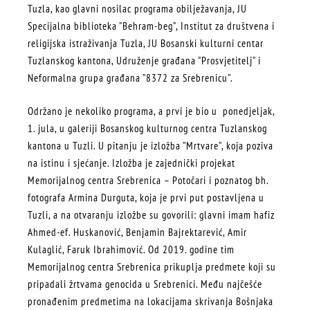
Tuzla, kao glavni nosilac programa obilježavanja, JU
Specijalna biblioteka ”Behram-beg”, Institut za društvena i
religijska istraživanja Tuzla, JU Bosanski kulturni centar
Tuzlanskog kantona, Udruženje građana ”Prosvjetitelj” i
Neformalna grupa građana ”8372 za Srebrenicu”.
Održano je nekoliko programa, a prvi je bio u ponedjeljak,
1. jula, u galeriji Bosanskog kulturnog centra Tuzlanskog
kantona u Tuzli. U pitanju je izložba ”Mrtvare”, koja poziva
na istinu i sjećanje. Izložba je zajednički projekat
Memorijalnog centra Srebrenica – Potočari i poznatog bh.
fotografa Armina Durguta, koja je prvi put postavljena u
Tuzli, a na otvaranju izložbe su govorili: glavni imam hafiz
Ahmed-ef. Huskanović, Benjamin Bajrektarević, Amir
Kulaglić, Faruk Ibrahimović. Od 2019. godine tim
Memorijalnog centra Srebrenica prikuplja predmete koji su
pripadali žrtvama genocida u Srebrenici. Među najčešće
pronađenim predmetima na lokacijama skrivanja Bošnjaka