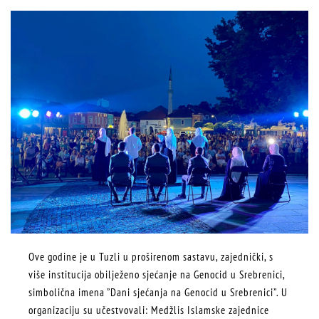
Ove godine je u Tuzli u proširenom sastavu, zajednički, s
više institucija obilježeno sjećanje na Genocid u Srebrenici,
simbolična imena ”Dani sjećanja na Genocid u Srebrenici”. U
organizaciju su učestvovali: Medžlis Islamske zajednice