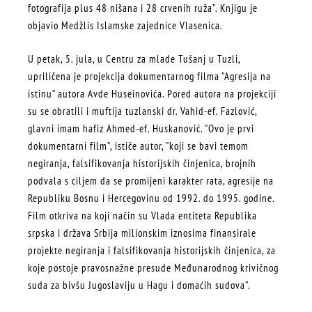
fotografija plus 48 nišana i 28 crvenih ruža”. Knjigu je
objavio Medžlis Islamske zajednice Vlasenica.
U petak, 5. jula, u Centru za mlade Tušanj u Tuzli,
upriličena je projekcija dokumentarnog filma ”Agresija na
istinu” autora Avde Huseinovića. Pored autora na projekciji
su se obratili i muftija tuzlanski dr. Vahid-ef. Fazlović,
glavni imam hafiz Ahmed-ef. Huskanović. ”Ovo je prvi
dokumentarni film”, ističe autor, ”koji se bavi temom
negiranja, falsifikovanja historijskih činjenica, brojnih
podvala s ciljem da se promijeni karakter rata, agresije na
Republiku Bosnu i Hercegovinu od 1992. do 1995. godine.
Film otkriva na koji način su Vlada entiteta Republika
srpska i država Srbija milionskim iznosima finansirale
projekte negiranja i falsifikovanja historijskih činjenica, za
koje postoje pravosnažne presude Međunarodnog krivičnog
suda za bivšu Jugoslaviju u Hagu i domaćih sudova”.