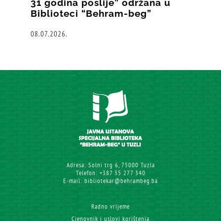
31 godina poslije” održana u
Biblioteci “Behram-beg”
08.07.2026.
Adresa: Solni trg 6, 75000 Tuzla
Telefon: +387 35 277 340
E-mail: bibliotekar@behrambeg.ba
Radno vrijeme
Cjenovnik i uslovi korištenja