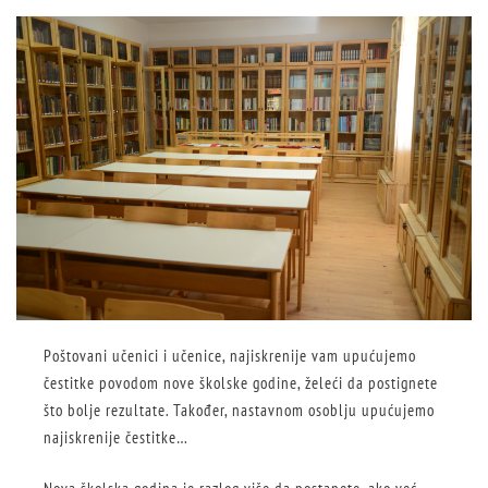
Poštovani učenici i učenice, najiskrenije vam upućujemo
čestitke povodom nove školske godine, želeći da postignete
što bolje rezultate. Također, nastavnom osoblju upućujemo
najiskrenije čestitke…