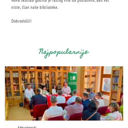
Nova školska godina je razlog više da postanete, ako već
niste, član naše biblioteke.
Dobrodošli!
Najpopularnije
Aktuelnosti