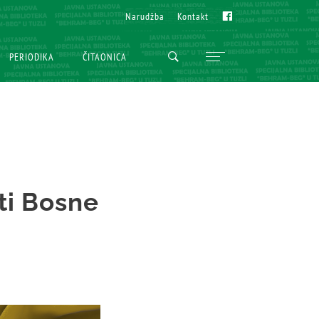
Fb
Fb
Narudžba
Narudžba
Kontakt
Kontakt
PERIODIKA
PERIODIKA
ČITAONICA
ČITAONICA
ti Bosne