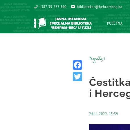
+387 35 277 340
+387 35 277 340
bibliotekar@behrambeg.ba
bibliotekar@behrambeg.ba
POČETNA
POČETNA
Događaji
Facebook
Čestitk
Twitter
i Herce
24.11.2022. 15:59