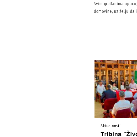
Svim građanima upućuj
domovine, uz želju da i
Aktuelnosti
Tribina “Živ