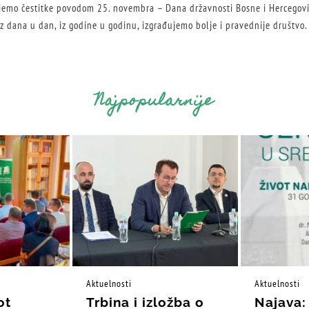
emo čestitke povodom 25. novembra – Dana državnosti Bosne i Hercegovi
z dana u dan, iz godine u godinu, izgrađujemo bolje i pravednije društvo.
Najpopularnije
Aktuelnosti
Aktuelnosti
ot
Trbina i izložba o
Najava: