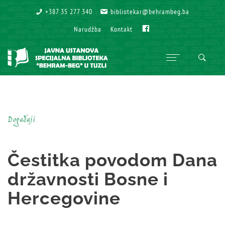
+387 35 277 340
+387 35 277 340
bibliotekar@behrambeg.ba
bibliotekar@behrambeg.ba
Fb
Fb
Narudžba
Narudžba
Kontakt
Kontakt
Događaji
Čestitka povodom Dana
državnosti Bosne i
Hercegovine