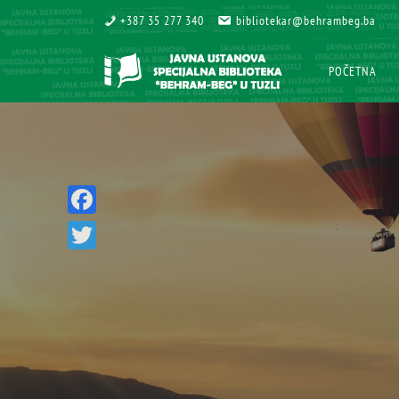
+387 35 277 340
+387 35 277 340
bibliotekar@behrambeg.ba
bibliotekar@behrambeg.ba
POČETNA
POČETNA
Facebook
Twitter