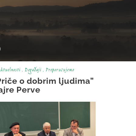
)
ktuelnosti
,
Događaji
,
Preporučujemo
Priče o dobrim ljudima”
ajre Perve