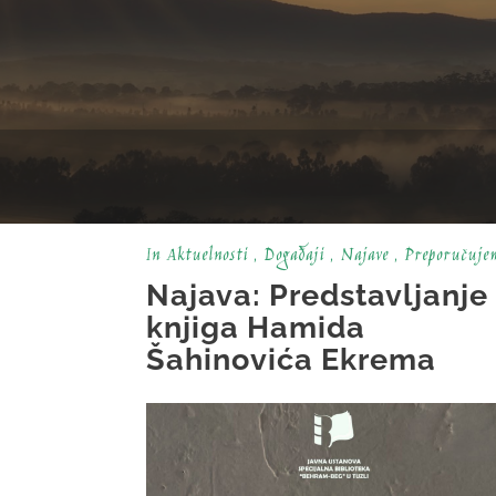
In
Aktuelnosti
,
Događaji
,
Najave
,
Preporučuje
Najava: Predstavljanje
knjiga Hamida
Šahinovića Ekrema