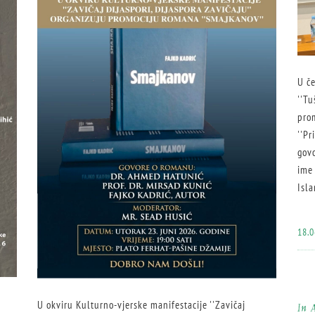
U č
''Tu
pro
''Pr
govo
ime 
Isla
18.0
U okviru Kulturno-vjerske manifestacije ''Zavičaj
In
A