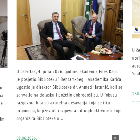
U če
upri
auto
U četvrtak, 4. juna 2026. godine, akademik Enes Karić
Spa
je posjetio Biblioteku ''Behram-beg''. Akademika Karića
ugostio je direktor Biblioteke dr. Ahmed Hatunić, koji se
u:
17.0
zahvalio na dolasku i poželio dobrodošlicu. U fokusu
na
razgovora bila su aktuelna dešavanja koja se tiču
je
promocija, književnih razgovora i drugih aktivnosti koje
organizira Biblioteka u...
nim
08.06.2026.
0