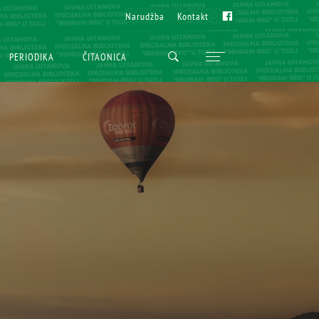
Fb
Fb
Narudžba
Narudžba
Kontakt
Kontakt
PERIODIKA
PERIODIKA
ČITAONICA
ČITAONICA