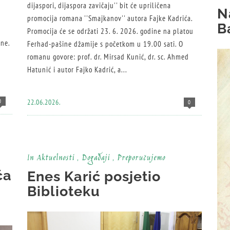
dijaspori, dijaspora zavičaju'' bit će upriličena
N
promocija romana ''Smajkanov'' autora Fajke Kadrića.
B
Promocija će se održati 23. 6. 2026. godine na platou
ene.
Ferhad-pašine džamije s početkom u 19.00 sati. O
romanu govore: prof. dr. Mirsad Kunić, dr. sc. Ahmed
Hatunić i autor Fajko Kadrić, a...
0
22.06.2026.
0
In
Aktuelnosti
,
Događaji
,
Preporučujemo
ća
Enes Karić posjetio
Biblioteku