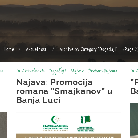
Home
Aktuelnosti
Archive by Category "Događaji"
(Page 2
mo
In
Aktuelnosti
,
Događaji
,
Najave
,
Preporučujemo
In
A
Najava: Promocija
”
romana ”Smajkanov” u
B
Banja Luci