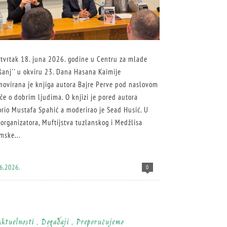
etvrtak 18. juna 2026. godine u Centru za mlade
šanj'' u okviru 23. Dana Hasana Kaimije
movirana je knjiga autora Bajre Perve pod naslovom
iče o dobrim ljudima. O knjizi je pored autora
rio Mustafa Spahić a moderirao je Sead Husić. U
organizatora, Muftijstva tuzlanskog i Medžlisa
mske...
6.2026.
0
ktuelnosti
,
Događaji
,
Preporučujemo