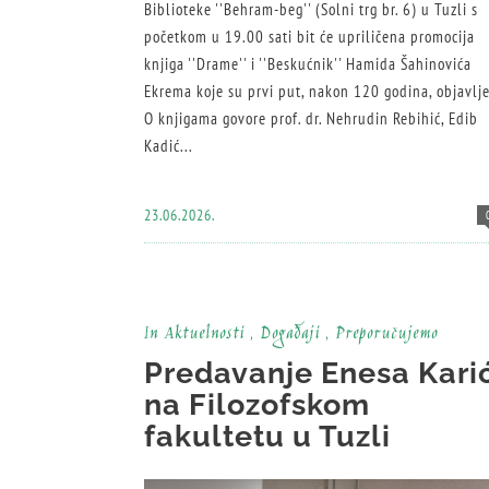
Biblioteke ''Behram-beg'' (Solni trg br. 6) u Tuzli s
početkom u 19.00 sati bit će upriličena promocija
knjiga ''Drame'' i ''Beskućnik'' Hamida Šahinovića
Ekrema koje su prvi put, nakon 120 godina, objavlj
O knjigama govore prof. dr. Nehrudin Rebihić, Edib
Kadić...
23.06.2026.
In
Aktuelnosti
,
Događaji
,
Preporučujemo
Predavanje Enesa Kari
na Filozofskom
fakultetu u Tuzli