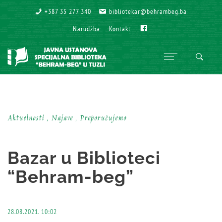
+387 35 277 340
+387 35 277 340
bibliotekar@behrambeg.ba
bibliotekar@behrambeg.ba
Fb
Fb
Narudžba
Narudžba
Kontakt
Kontakt
Aktuelnosti , Najave , Preporučujemo
Bazar u Biblioteci
“Behram-beg”
28.08.2021. 10:02