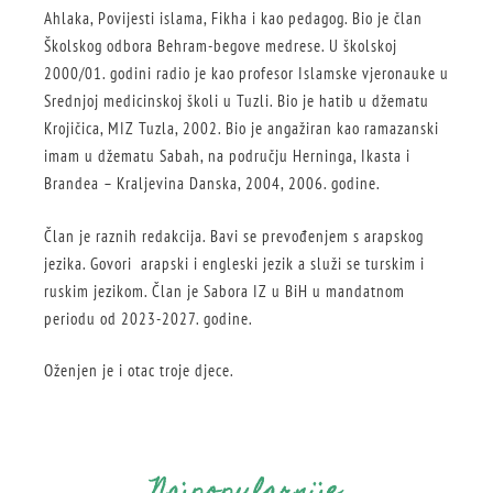
Ahlaka, Povijesti islama, Fikha i kao pedagog. Bio je član
Školskog odbora Behram-begove medrese. U školskoj
2000/01. godini radio je kao profesor Islamske vjeronauke u
Srednjoj medicinskoj školi u Tuzli. Bio je hatib u džematu
Krojičica, MIZ Tuzla, 2002. Bio je angažiran kao ramazanski
imam u džematu Sabah, na području Herninga, Ikasta i
Brandea – Kraljevina Danska, 2004, 2006. godine.
Član je raznih redakcija. Bavi se prevođenjem s arapskog
jezika. Govori arapski i engleski jezik a služi se turskim i
ruskim jezikom. Član je Sabora IZ u BiH u mandatnom
periodu od 2023-2027. godine.
Oženjen je i otac troje djece.
Najpopularnije