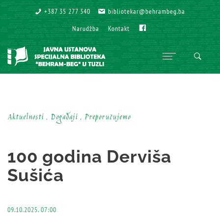
+387 35 277 340
+387 35 277 340
bibliotekar@behrambeg.ba
bibliotekar@behrambeg.ba
Fb
Fb
Narudžba
Narudžba
Kontakt
Kontakt
Aktuelnosti , Događaji , Preporučujemo
100 godina Derviša
Sušića
09.10.2025. 07:00