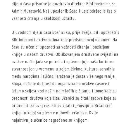
dijelu časa prisutne je pozdravio direktor Biblioteke mr. sc.
Admir Muratović. Naš uposlenik Sead Husić održao je čas o
važnosti čitanja u školskom uzrastu.
U uvodnom djelu časa učenici su, prije svega, bili upozna
ti s
Bibliotekom i aktivnostima koje predstoje ovoj ustanovi. Na
času su učenici upoznati sa važnosti čitanja i pozicijom
knjige u našem društvu. Oblikovanjem društvene svijesti na
ovakav način jača se potreba i oplemenjuje naša kulturna
stvarnost jer, u vremenu u kojem živimo, kultura, saradnja
među narodima i slično, izražena je dosta više nego ranije.
Stoga, naša je dužnost da organiziramo ovakve časove i
jačamo svijest kod naših najmlađih o čitanju i tome koje su
prednosti društva koje čita. Učenici su čitali radove koje su
pripremili za ovaj čas, ali su čitali i „Poeziju iz Brčanske“,
knjigu u kojoj su pjesme njihovih vršnjaka. Dvije
najaktivnije učenice nagrađene su knjigom.