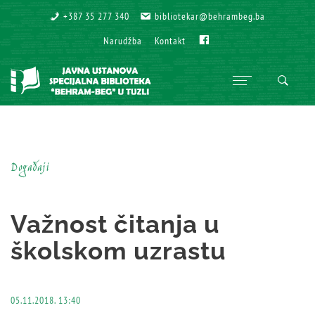
+387 35 277 340
+387 35 277 340
bibliotekar@behrambeg.ba
bibliotekar@behrambeg.ba
Fb
Fb
Narudžba
Narudžba
Kontakt
Kontakt
Događaji
Važnost čitanja u
školskom uzrastu
05.11.2018. 13:40