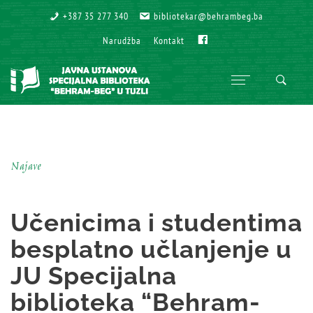
+387 35 277 340
+387 35 277 340
bibliotekar@behrambeg.ba
bibliotekar@behrambeg.ba
Fb
Fb
Narudžba
Narudžba
Kontakt
Kontakt
Najave
Učenicima i studentima
besplatno učlanjenje u
JU Specijalna
biblioteka “Behram-