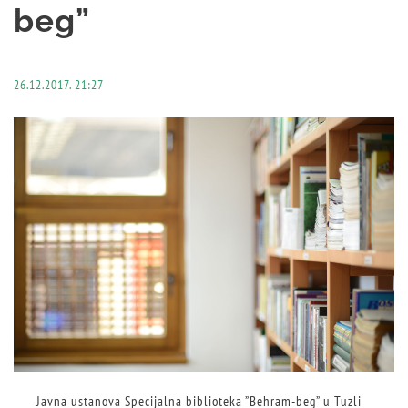
beg”
26.12.2017. 21:27
Javna ustanova Specijalna biblioteka ”Behram-beg” u Tuzli