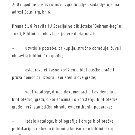
2005. godine prelazi u novu zgradu gdje i sada djeluje, na
adresi Solni trg, br. 6.
Prema čl. 8 Pravila JU Specijalne biblioteke ”Behram-beg” u
Tuzli, Biblioteka obavlja sljedeće djelatnosti:
– utvrđuje potrebe, prikuplja, stručno obrađuje, čuva i
obnavlja bibliotečku građu;
– osigurava efikasno korištenje bibliotečke građe i
pruža pomoć pri izboru i korištenju ove građe;
– vodi kataloge, druge dokumentacije i evidenciju o
bibliotečkoj građi, o korisnicima i o korištenju bibliotečke
građe i vrši statističku obradu evidentiranih podataka;
– izdaje kataloge, bibliografije i druge bibliotečke
publikacije i redovno informira korisnike o bibliotečkoj