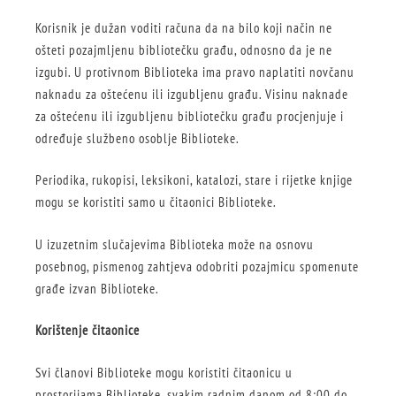
Korisnik je dužan voditi računa da na bilo koji način ne
ošteti pozajmljenu bibliotečku građu, odnosno da je ne
izgubi. U protivnom Biblioteka ima pravo naplatiti novčanu
naknadu za oštećenu ili izgubljenu građu. Visinu naknade
za oštećenu ili izgubljenu bibliotečku građu procjenjuje i
određuje službeno osoblje Biblioteke.
Periodika, rukopisi, leksikoni, katalozi, stare i rijetke knjige
mogu se koristiti samo u čitaonici Biblioteke.
U izuzetnim slučajevima Biblioteka može na osnovu
posebnog, pismenog zahtjeva odobriti pozajmicu spomenute
građe izvan Biblioteke.
Korištenje čitaonice
Svi članovi Biblioteke mogu koristiti čitaonicu u
prostorijama Biblioteke, svakim radnim danom od 8:00 do