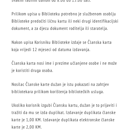
svakim radnim danom od 8:00 do 15:00 sati.
Prilikom upisa u Biblioteku potrebno je službenom osoblju
Biblioteke predočiti ličnu kartu ili neki drugi identifikacijski
dokument, a za djecu dokument roditelja ili staratelja.
Nakon upisa Korisniku Biblioteke izdaje se Članska karta
koja vrijedi 12 mjeseci od datuma izdavanja.
Članska karta nosi ime i prezime učlanjene osobe i ne može
je koristiti druga osoba.
Nosilac Članske karte dužan je istu pokazati na zahtjev
bibliotekara prilikom korištenja bibliotečkih usluga.
Ukoliko korisnik izgubi Člansku kartu, dužan je to prijaviti i
tražiti da mu se izda duplikat. Izdavanje duplikata članske
karte je 1,00 KM. Izdavanje duplikata elektronske članske
karte je 2,00 KM.