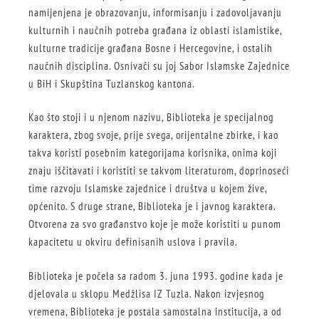
namijenjena je obrazovanju, informisanju i zadovoljavanju
kulturnih i naučnih potreba građana iz oblasti islamistike,
kulturne tradicije građana Bosne i Hercegovine, i ostalih
naučnih disciplina. Osnivači su joj Sabor Islamske Zajednice
u BiH i Skupština Tuzlanskog kantona.
Kao što stoji i u njenom nazivu, Biblioteka je specijalnog
karaktera, zbog svoje, prije svega, orijentalne zbirke, i kao
takva koristi posebnim kategorijama korisnika, onima koji
znaju iščitavati i koristiti se takvom literaturom, doprinoseći
time razvoju Islamske zajednice i društva u kojem žive,
općenito. S druge strane, Biblioteka je i javnog karaktera.
Otvorena za svo građanstvo koje je može koristiti u punom
kapacitetu u okviru definisanih uslova i pravila.
Biblioteka je počela sa radom 3. juna 1993. godine kada je
djelovala u sklopu Medžlisa IZ Tuzla. Nakon izvjesnog
vremena, Biblioteka je postala samostalna institucija, a od