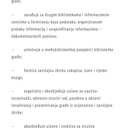
građi;
– sarađuje sa drugim bibliotekama i informacionim
centrima u formiranju baza podataka, organiziranom
protoku informacija i unapređivanju informaciono ̶
dokumentacionih poslova;
– učestvuje u međubibliotečkoj pozajmici bibliotečke
građe;
– formira zavičajnu zbirku rukopisa, stare i rijetke
knjige;
– organizira i obezbjeđuje uslove za naučno-
istrazivački, odnosno stručni rad, posebno u oblasti
istraživanja i prezentiranja građe iz orijentalne i zavičajne
zbirke;
– obezbjeđuje uslove i sredstva za stručno