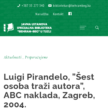
+387 35 277 340
+387 35 277 340
bibliotekar@behrambeg.ba
bibliotekar@behrambeg.ba
Fb
Fb
Narudžba
Narudžba
Kontakt
Kontakt
Aktuelnosti , Preporučujemo
Luigi Pirandelo, ”Šest
osoba traži autora”,
ABC naklada, Zagreb,
2004.