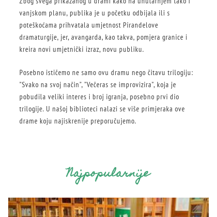
Zbog svega prikazanog u drami kako na unutarnjem tako i
vanjskom planu, publika je u početku odbijala ili s
poteškoćama prihvatala umjetnost Pirandelove
dramaturgije, jer, avangarda, kao takva, pomjera granice i
kreira novi umjetnički izraz, novu publiku.
Posebno ističemo ne samo ovu dramu nego čitavu trilogiju:
”Svako na svoj način”, ”Večeras se improvizira”, koja je
pobudila veliki interes i broj igranja, posebno prvi dio
trilogije. U našoj biblioteci nalazi se više primjeraka ove
drame koju najiskrenije preporučujemo.
Najpopularnije