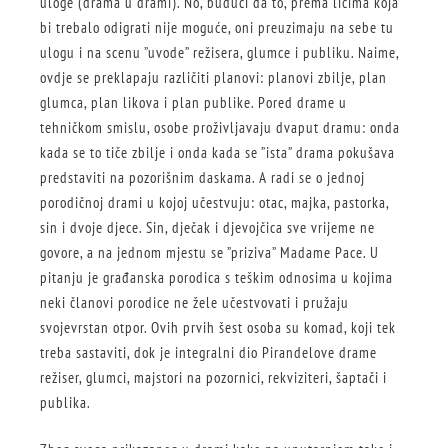
uloge (drama u drami). No, budući da to, prema licima koja
bi trebalo odigrati nije moguće, oni preuzimaju na sebe tu
ulogu i na scenu ”uvode” režisera, glumce i publiku. Naime,
ovdje se preklapaju različiti planovi: planovi zbilje, plan
glumca, plan likova i plan publike. Pored drame u
tehničkom smislu, osobe proživljavaju dvaput dramu: onda
kada se to tiče zbilje i onda kada se ”ista” drama pokušava
predstaviti na pozorišnim daskama. A radi se o jednoj
porodičnoj drami u kojoj učestvuju: otac, majka, pastorka,
sin i dvoje djece. Sin, dječak i djevojčica sve vrijeme ne
govore, a na jednom mjestu se ”priziva” Madame Pace. U
pitanju je građanska porodica s teškim odnosima u kojima
neki članovi porodice ne žele učestvovati i pružaju
svojevrstan otpor. Ovih prvih šest osoba su komad, koji tek
treba sastaviti, dok je integralni dio Pirandelove drame
režiser, glumci, majstori na pozornici, rekviziteri, šaptači i
publika.