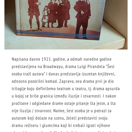
Napisana davne 1921. godine, a odmah naredne godine
predstavljena na Broadwayu, drama Luigi Pirandela ”Šest
osoba traži autora” i danas predstavlja izuzetan književni,
odnosno pozorišni komad. Zapravo, ova drama prvi je dio
trilogije koju definišemo teatrom u teatru, tj. drama apsurda
u kojoj se briše granica između iluzije i stvarnosti. I nakon
pročitane i odgledane drame ostaje pitanje šta jeste, a šta
nije iluzija / stvarnost. Naime, šest osoba je u potrazi za
autorom koji dolaze na scenu, želeći predstaviti svoju
dramu režiseru i glumcima koji bi trebali igrati njihove