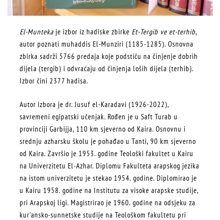
El-Munteka
je izbor iz hadiske zbirke
Et-Tergib ve et-terhib
,
autor poznati muhaddis El-Munziri (1185-1285). Osnovna
zbirka sadrži 5766 predaja koje podstiču na činjenje dobrih
dijela (tergib) i odvraćaju od činjenja loših dijela (terhib).
Izbor čini 2377 hadisa.
Autor izbora je dr. Jusuf el-Karadavi (1926-2022),
savremeni egipatski učenjak. Rođen je u Saft Turab u
provinciji Garbijja, 110 km sjeverno od Kaira. Osnovnu i
srednju azharsku školu je pohađao u Tanti, 90 km sjeverno
od Kaira. Završio je 1953. godine Teološki fakultet u Kairu
na Univerzitetu El-Azhar. Diplomu Fakulteta arapskog jezika
na istom univerzitetu je stekao 1954. godine. Diplomirao je
u Kairu 1958. godine na Institutu za visoke arapske studije,
pri Arapskoj ligi. Magistrirao je 1960. godine na odsjeku za
kur'ansko-sunnetske studije na Teološkom fakultetu pri