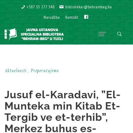
+387 35 277 340
+387 35 277 340
bibliotekar@behrambeg.ba
bibliotekar@behrambeg.ba
Fb
Fb
Narudžba
Narudžba
Kontakt
Kontakt
Aktuelnosti , Preporučujemo
Jusuf el-Karadavi, ”El-
Munteka min Kitab Et-
Tergib ve et-terhib”,
Merkez buhus es-