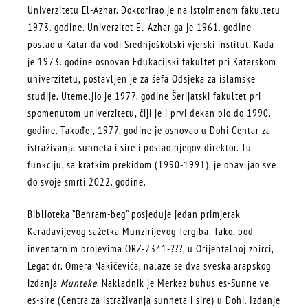
Univerzitetu El-Azhar. Doktorirao je na istoimenom fakultetu
1973. godine. Univerzitet El-Azhar ga je 1961. godine
poslao u Katar da vodi Srednjoškolski vjerski institut. Kada
je 1973. godine osnovan Edukacijski fakultet pri Katarskom
univerzitetu, postavljen je za šefa Odsjeka za islamske
studije. Utemeljio je 1977. godine Šerijatski fakultet pri
spomenutom univerzitetu, čiji je i prvi dekan bio do 1990.
godine. Također, 1977. godine je osnovao u Dohi Centar za
istraživanja sunneta i sire i postao njegov direktor. Tu
funkciju, sa kratkim prekidom (1990-1991), je obavljao sve
do svoje smrti 2022. godine.
Biblioteka ”Behram-beg” posjeduje jedan primjerak
Karadavijevog sažetka Munzirijevog Tergiba. Tako, pod
inventarnim brojevima ORZ-2341-???, u Orijentalnoj zbirci,
Legat dr. Omera Nakičevića, nalaze se dva sveska arapskog
izdanja
Munteke
. Nakladnik je Merkez buhus es-Sunne ve
es-sire (Centra za istraživanja sunneta i sire) u Dohi. Izdanje