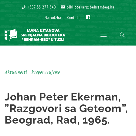
+387 35 277 340
+387 35 277 340
bibliotekar@behrambeg.ba
bibliotekar@behrambeg.ba
Fb
Fb
Narudžba
Narudžba
Kontakt
Kontakt
Aktuelnosti , Preporučujemo
Johan Peter Ekerman,
”Razgovori sa Geteom”,
Beograd, Rad, 1965.