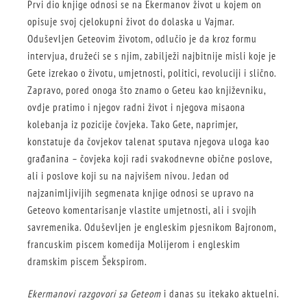
Prvi dio knjige odnosi se na Ekermanov život u kojem on
opisuje svoj cjelokupni život do dolaska u Vajmar.
Oduševljen Geteovim životom, odlučio je da kroz formu
intervjua, družeći se s njim, zabilježi najbitnije misli koje je
Gete izrekao o životu, umjetnosti, politici, revoluciji i slično.
Zapravo, pored onoga što znamo o Geteu kao književniku,
ovdje pratimo i njegov radni život i njegova misaona
kolebanja iz pozicije čovjeka. Tako Gete, naprimjer,
konstatuje da čovjekov talenat sputava njegova uloga kao
građanina – čovjeka koji radi svakodnevne obične poslove,
ali i poslove koji su na najvišem nivou. Jedan od
najzanimljivijih segmenata knjige odnosi se upravo na
Geteovo komentarisanje vlastite umjetnosti, ali i svojih
savremenika. Oduševljen je engleskim pjesnikom Bajronom,
francuskim piscem komedija Molijerom i engleskim
dramskim piscem Šekspirom.
Ekermanovi razgovori sa Geteom
i danas su itekako aktuelni.