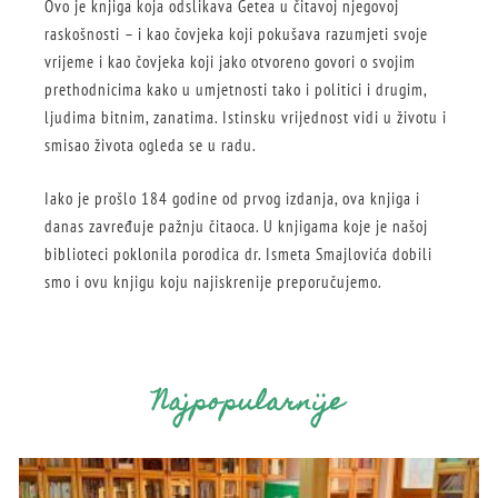
Ovo je knjiga koja odslikava Getea u čitavoj njegovoj
raskošnosti – i kao čovjeka koji pokušava razumjeti svoje
vrijeme i kao čovjeka koji jako otvoreno govori o svojim
prethodnicima kako u umjetnosti tako i politici i drugim,
ljudima bitnim, zanatima. Istinsku vrijednost vidi u životu i
smisao života ogleda se u radu.
Iako je prošlo 184 godine od prvog izdanja, ova knjiga i
danas zavređuje pažnju čitaoca. U knjigama koje je našoj
biblioteci poklonila porodica dr. Ismeta Smajlovića dobili
smo i ovu knjigu koju najiskrenije preporučujemo.
Najpopularnije